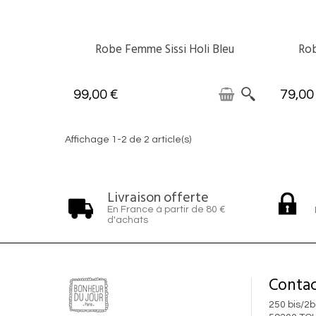
Robe Femme Sissi Holi Bleu
Ro
DISPONIBLE
99,00 €
79,00
Affichage 1-2 de 2 article(s)
Livraison offerte
En France à partir de 80 €
d'achats
Contac
250 bis/2b