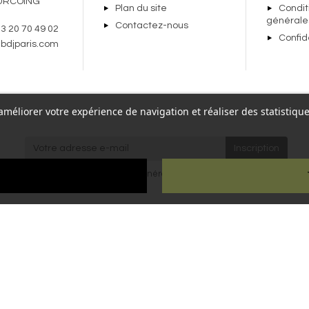
URCOING
Plan du site
Condit
générale
Contactez-nous
 3 20 70 49 02
Confid
bdjparis.com
r améliorer votre expérience de navigation et réaliser des statisti
re,
J'accepte les
conditions générales
et la
politique de
Paris
confidentialité
.
ien
ous droits réservés - Reproduction interdite sans autorisation - Site