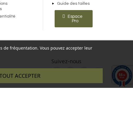
ions
Guide des tailles
s
entialité
Espace
Pro
ques de fréquentation. Vous pouvez accepter leur
Suivez-nous
9.6
TOUT ACCEPTER
/10
346 avis
 réalisé par :
InSitWeb - Web agency