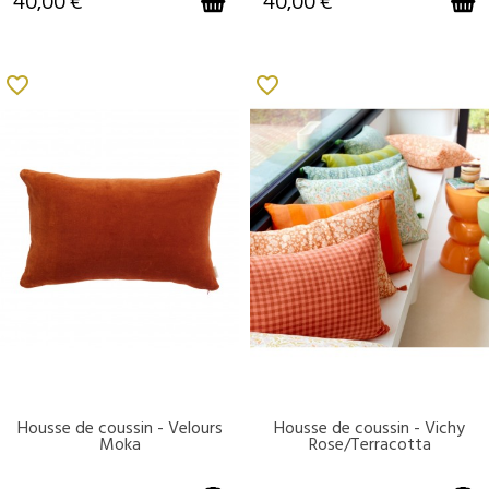
40,00 €
40,00 €
favorite_border
favorite_border
Housse de coussin - Velours
Housse de coussin - Vichy
DISPONIBLE
DISPONIBLE
Moka
Rose/Terracotta