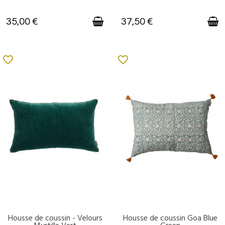
35,00 €
37,50 €
favorite_border
favorite_border
Housse de coussin - Velours
Housse de coussin Goa Blue
DISPONIBLE
DISPONIBLE