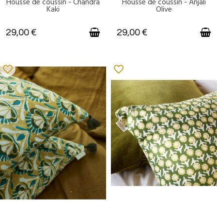
Housse de coussin - Chandra
Housse de coussin - Anjali
DISPONIBLE
DISPONIBLE
Kaki
Olive
29,00 €
29,00 €
favorite_border
favorite_border