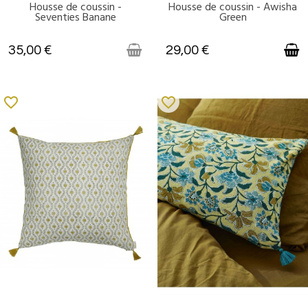
Housse de coussin -
Housse de coussin - Awisha
VICTIME DE SON SUCCÈS
DISPONIBLE
Seventies Banane
Green
35,00 €
29,00 €
favorite_border
favorite_border