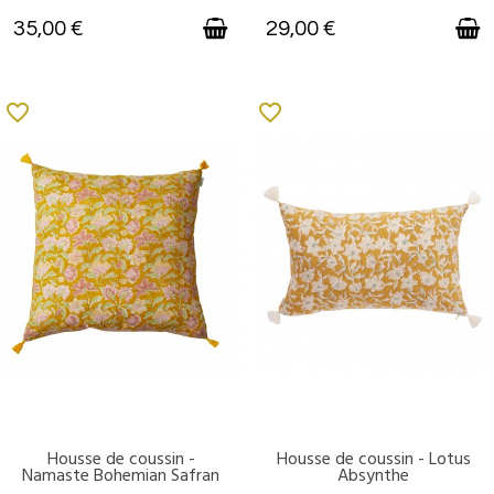
35,00 €
29,00 €
favorite_border
favorite_border
Housse de coussin -
Housse de coussin - Lotus
DISPONIBLE
DISPONIBLE
Namaste Bohemian Safran
Absynthe