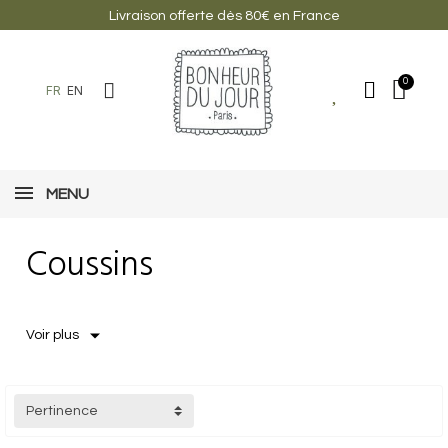
Livraison offerte dès 80€ en France
FR
EN
MENU
Coussins
COUSSINS
Voir plus
Pertinence