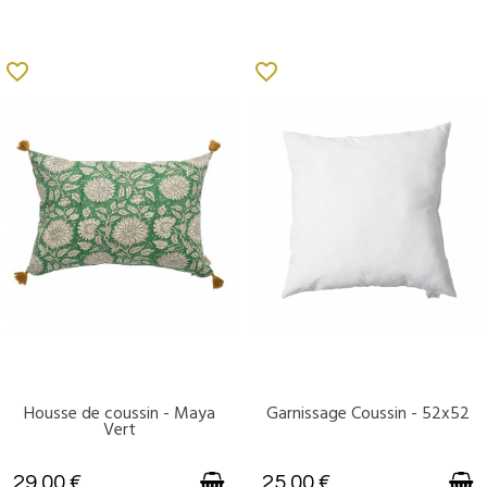
favorite_border
favorite_border
Housse de coussin - Maya
Garnissage Coussin - 52x52
DISPONIBLE
DISPONIBLE
Vert
29,00 €
25,00 €