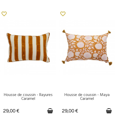
favorite_border
favorite_border
Housse de coussin - Rayures
Housse de coussin - Maya
DISPONIBLE
DISPONIBLE
Caramel
Caramel
29,00 €
29,00 €