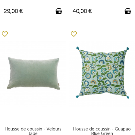
29,00 €
40,00 €
favorite_border
favorite_border
Housse de coussin - Velours
Housse de coussin - Guapao
DISPONIBLE
DISPONIBLE
Jade
Blue Green