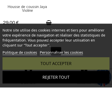
Housse de coussin Jaya
DERNIERS ARTICLES EN STOCK
Violine
29,00 €
Notre site utilise des cookies internes et tiers pour améliorer
votre expérience de navigation et réaliser des statistiques de
Affichage 1-41 de 41 article(s)
fréquentation. Vous pouvez accepter leur utilisation en
cliquant sur “Tout accepter".
Politique de cookies
Personnaliser les cookies
TOUT ACCEPTER
Livraison offerte
Paiement sécurisé
9.6
REJETER TOUT
/10
346 avis
En France à partir de 80 €
Paiement en ligne 100%
d'achats
sécurisé
Echanges et retours
Service client
Retours possibles pendant 14
Du lundi au vendredi de 9h à 18h