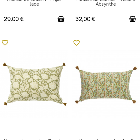
Jade
Absynthe
29,00 €
32,00 €
favorite_border
favorite_border