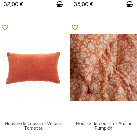
32,00 €
35,00 €
favorite_border
favorite_border
Housse de coussin - Velours
Housse de coussin - Arushi
DISPONIBLE
DISPONIBLE
Tomette
Pumpkin