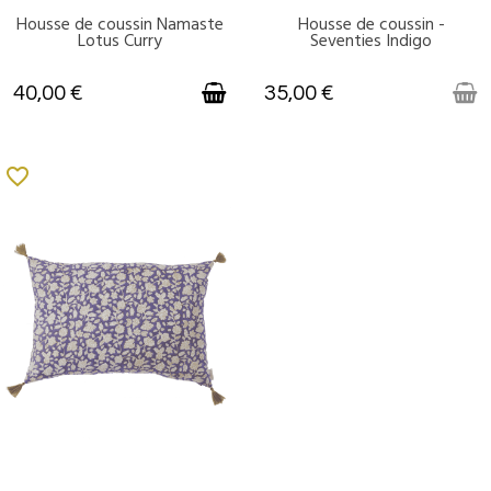
Housse de coussin Namaste
Housse de coussin -
DERNIERS ARTICLES EN STOCK
VICTIME DE SON SUCCÈS
Lotus Curry
Seventies Indigo
40,00 €
35,00 €
favorite_border