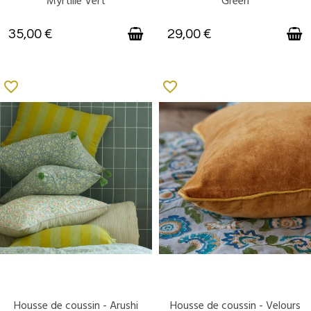
Myrtille Vert
Green
35,00 €
29,00 €
favorite_border
favorite_border
Housse de coussin - Arushi
Housse de coussin - Velours
DISPONIBLE
DISPONIBLE