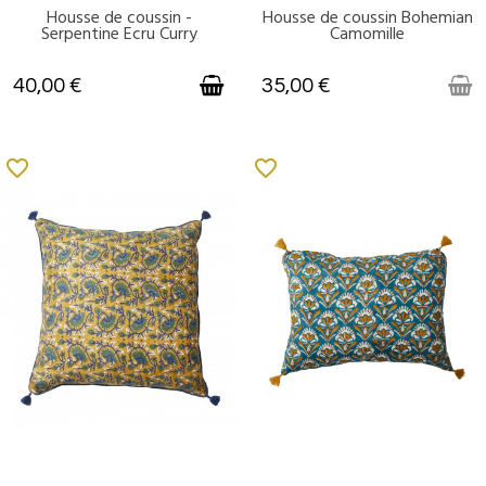
Housse de coussin -
Housse de coussin Bohemian
DISPONIBLE
VICTIME DE SON SUCCÈS
Serpentine Ecru Curry
Camomille
40,00 €
35,00 €
favorite_border
favorite_border