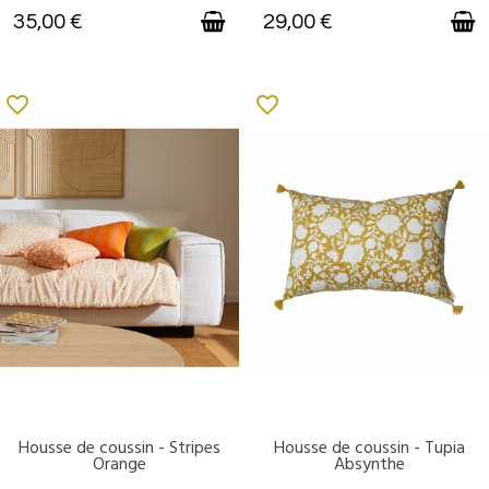
35,00 €
29,00 €
favorite_border
favorite_border
Housse de coussin - Stripes
Housse de coussin - Tupia
DISPONIBLE
DISPONIBLE
Orange
Absynthe