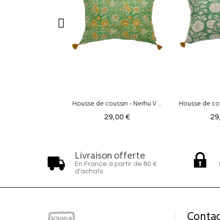
Housse de coussin - Nerhu Vert
Housse de coussin - Maya Vert
29,00 €
29,00 €
29
Livraison offerte
En France à partir de 80 €
d'achats
Contac