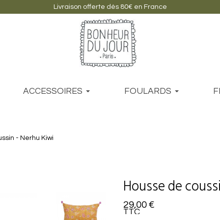
Livraison offerte dès 80€ en France
ACCESSOIRES
FOULARDS
F
ssin - Nerhu Kiwi
Housse de coussi
29,00 €
TTC