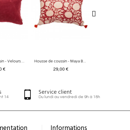
Housse de coussin - Maya Bordeaux
Housse de coussin - Nerhu Rose
0 €
29,00 €
29,00 
s
Service client
nt 14
Du lundi au vendredi de 9h à 18h
mentation
Informations