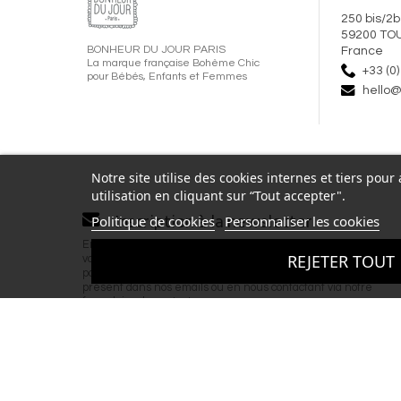
250 bis/2b
59200 TO
BONHEUR DU JOUR PARIS
France
La marque française Bohème Chic
+33 (0)
pour Bébés, Enfants et Femmes
hello@
Notre site utilise des cookies internes et tiers pou
utilisation en cliquant sur “Tout accepter".
Inscription à la newsletter
Politique de cookies
Personnaliser les cookies
En renseignant votre adresse email et en validant ce formulai
REJETER TOUT
vous acceptez de recevoir la newsletter de Bonheur du Jour 
par email. Vous pouvez vous désinscrire à tout moment via le l
présent dans nos emails ou en nous contactant via notre
formulaire de contact.
Copyright © 2026 BONHEUR DU JOUR - T