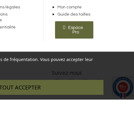
ns légales
Mon compte
ions
Guide des tailles
s
entialité
Espace
Pro
ques de fréquentation. Vous pouvez accepter leur
Suivez-nous
9.6
TOUT ACCEPTER
/10
346 avis
 réalisé par :
InSitWeb - Web agency