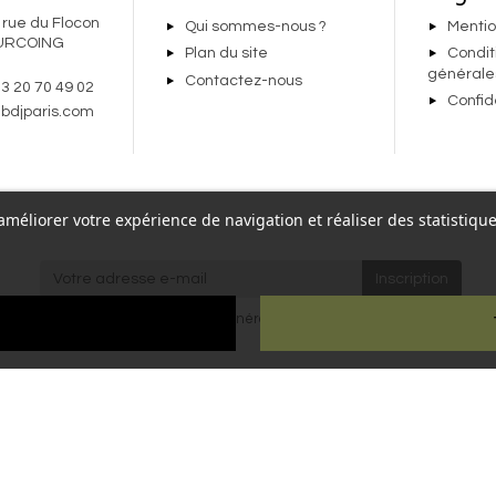
 rue du Flocon
Qui sommes-nous ?
Mentio
URCOING
Plan du site
Condit
générale
Contactez-nous
 3 20 70 49 02
Confid
bdjparis.com
r améliorer votre expérience de navigation et réaliser des statisti
re,
J'accepte les
conditions générales
et la
politique de
Paris
confidentialité
.
ien
ous droits réservés - Reproduction interdite sans autorisation - Site