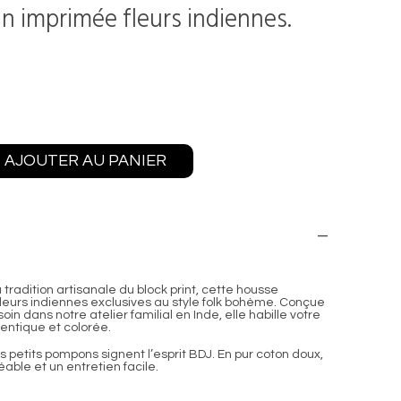
n imprimée fleurs indiennes.
AJOUTER AU PANIER
 tradition artisanale du block print, cette housse
fleurs indiennes exclusives au style folk bohème. Conçue
n dans notre atelier familial en Inde, elle habille votre
entique et colorée.
es petits pompons signent l’esprit BDJ. En pur coton doux,
able et un entretien facile.