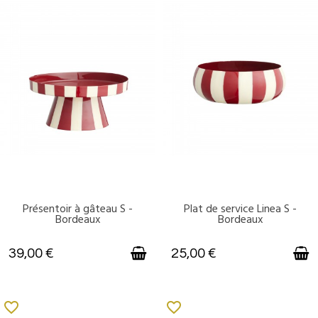
Présentoir à gâteau S -
Plat de service Linea S -
DISPONIBLE
DISPONIBLE
Bordeaux
Bordeaux
39,00 €
25,00 €
favorite_border
favorite_border