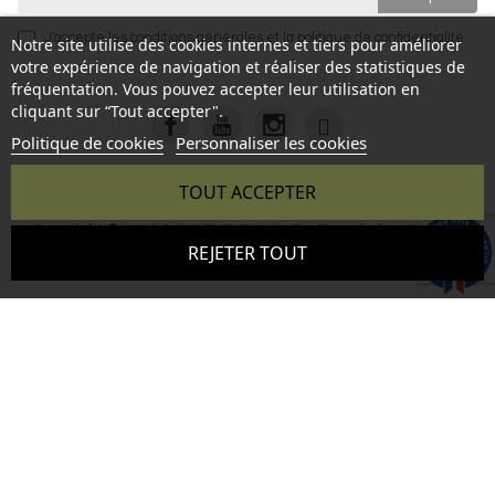
J'accepte les
conditions générales
et la
politique de confidentialité
.
Notre site utilise des cookies internes et tiers pour améliorer
votre expérience de navigation et réaliser des statistiques de
fréquentation. Vous pouvez accepter leur utilisation en
cliquant sur “Tout accepter".
Politique de cookies
Personnaliser les cookies
TOUT ACCEPTER
Copyright © 2026 BONHEUR DU JOUR - Tous droits réservés
9.6
REJETER TOUT
- Reproduction interdite sans autorisation - Site réalisé par :
/10
346 avis
InSitWeb - Web agency