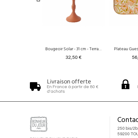
Bougeoir Solar - 31 cm - Terracotta
Plateau Guest - Petunia Pink
32,50 €
56,00 €
Livraison offerte
En France à partir de 80 €
d'achats
Contac
250 bis/2b
59200 TO