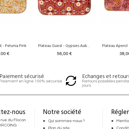
Plateau Guest - Gypsies Auburn
Plateau Aperol - Arya Malaga
56,00 €
38,00 €
5
Echanges et retour
Paiement sécurisé
Retours possibles penda
Paiement en ligne 100% sécurisé
jours
tez-nous
Notre société
Régle
 rue du Flocon
Qui sommes-nous ?
Mentio
URCOING
Plan du site
Condit