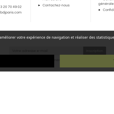
générale
Contactez-nous
 3 20 70 49 02
Confid
bdjparis.com
r améliorer votre expérience de navigation et réaliser des statisti
re,
J'accepte les
conditions générales
et la
politique de
Paris
confidentialité
.
ien
ous droits réservés - Reproduction interdite sans autorisation - Site