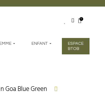
EMME
ENFANT
ESPACE
BTOB
in Goa Blue Green