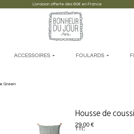
Livraison offerte dès 80€ en France
ACCESSOIRES
FOULARDS
F
ue Green
Housse de couss
29,00 €
TTC