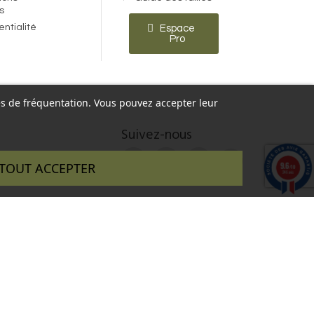
s
entialité
Espace
Pro
ques de fréquentation. Vous pouvez accepter leur
Suivez-nous
9.6
TOUT ACCEPTER
/10
346 avis
 réalisé par :
InSitWeb - Web agency