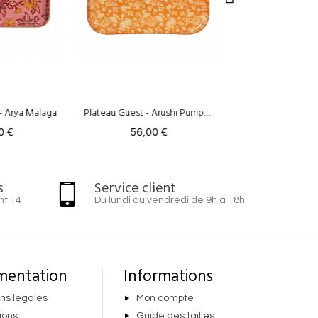
Plateau Guest - Arushi Pumpkin
Sofa Cover - Arushi Pumpkin
6,00 €
135,00 €
795
s
Service client
nt 14
Du lundi au vendredi de 9h à 18h
mentation
Informations
ns légales
Mon compte
ions
Guide des tailles