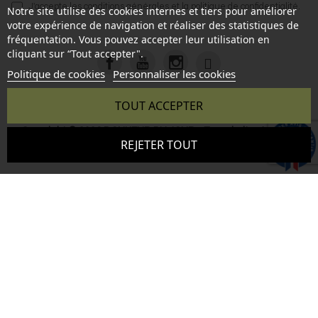
J'accepte les
conditions générales
et la
politique de confidentialité
.
Notre site utilise des cookies internes et tiers pour améliorer
votre expérience de navigation et réaliser des statistiques de
fréquentation. Vous pouvez accepter leur utilisation en
cliquant sur “Tout accepter".
Politique de cookies
Personnaliser les cookies
TOUT ACCEPTER
Copyright © 2026 BONHEUR DU JOUR - Tous droits réservés
9.6
REJETER TOUT
- Reproduction interdite sans autorisation - Site réalisé par :
/10
346 avis
InSitWeb - Web agency