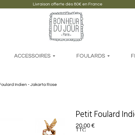
Livraison offerte dès 80€ en France
ACCESSOIRES
FOULARDS
F
 Foulard Indien - Jakarta Rose
Petit Foulard Ind
20,00 €
TTC