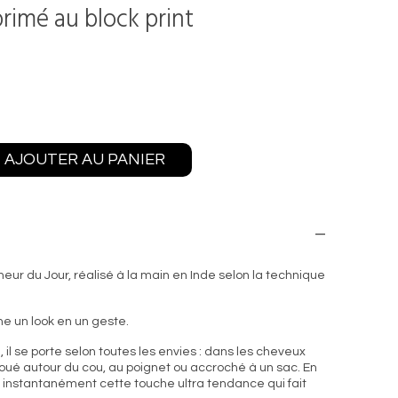
primé au block print
AJOUTER AU PANIER
eur du Jour, réalisé à la main en Inde selon la technique
ne un look en un geste.
 il se porte selon toutes les envies : dans les cheveux
 noué autour du cou, au poignet ou accroché à un sac. En
e instantanément cette touche ultra tendance qui fait