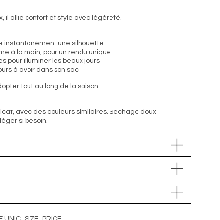
il allie confort et style avec légèreté.
e instantanément une silhouette
imé à la main, pour un rendu unique
es pour illuminer les beaux jours
ujours à avoir dans son sac
opter tout au long de la saison.
icat, avec des couleurs similaires. Séchage doux
ger si besoin.
E UNIC_SIZE_PRICE