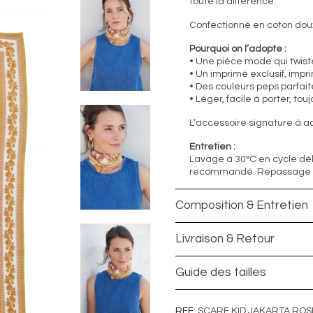
toute la différence.
Confectionné en coton doux, 
Pourquoi on l’adopte :
• Une pièce mode qui twist
• Un imprimé exclusif, impr
• Des couleurs peps parfait
• Léger, facile à porter, to
L’accessoire signature à ad
Entretien :
Lavage à 30°C en cycle dél
recommandé. Repassage lé
Composition & Entretien
Livraison & Retour
Guide des tailles
REF
SCARF KID JAKARTA ROS