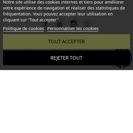
J'accepte les
conditions générales
et la
politique de confidentialité
.
Notre site utilise des cookies internes et tiers pour améliorer
votre expérience de navigation et réaliser des statistiques de
fréquentation. Vous pouvez accepter leur utilisation en
cliquant sur “Tout accepter".
Politique de cookies
Personnaliser les cookies
TOUT ACCEPTER
Copyright © 2026 BONHEUR DU JOUR - Tous droits réservés
9.6
REJETER TOUT
- Reproduction interdite sans autorisation - Site réalisé par :
/10
346 avis
InSitWeb - Web agency