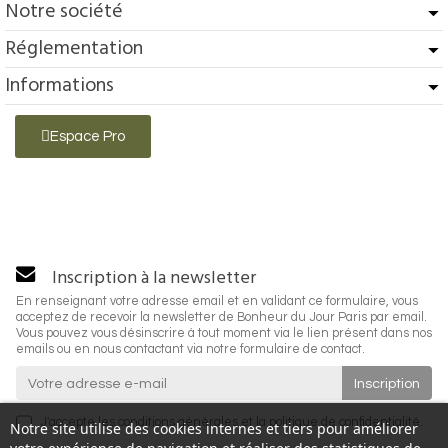
Notre société
Réglementation
Informations
Espace Pro
Inscription à la newsletter
En renseignant votre adresse email et en validant ce formulaire, vous
acceptez de recevoir la newsletter de Bonheur du Jour Paris par email.
Vous pouvez vous désinscrire à tout moment via le lien présent dans nos
emails ou en nous contactant via notre formulaire de contact.
J'accepte les
conditions générales
et la
politique de confidentialité
.
Notre site utilise des cookies internes et tiers pour améliorer