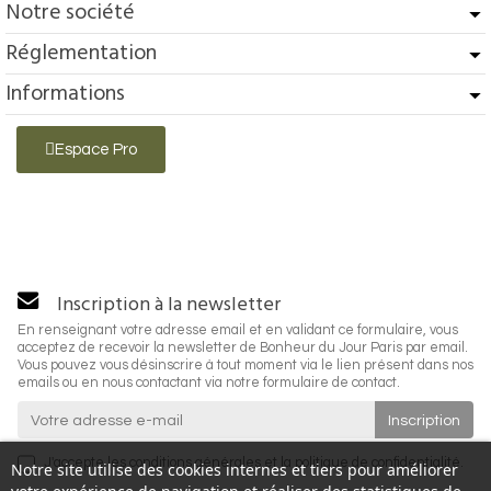
Notre société
Réglementation
Informations
Espace Pro
Inscription à la newsletter
En renseignant votre adresse email et en validant ce formulaire, vous
acceptez de recevoir la newsletter de Bonheur du Jour Paris par email.
Vous pouvez vous désinscrire à tout moment via le lien présent dans nos
emails ou en nous contactant via notre formulaire de contact.
J'accepte les
conditions générales
et la
politique de confidentialité
.
Notre site utilise des cookies internes et tiers pour améliorer