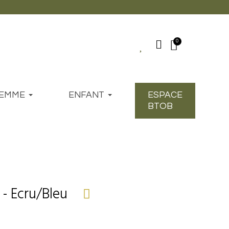
EMME
ENFANT
ESPACE
BTOB
 - Ecru/Bleu