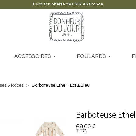
Livraison offerte dès 80€ en France
ACCESSOIRES
FOULARDS
F
ses & Robes
Barboteuse Ethel - Ecru/Bleu
Barboteuse Ethel
69,00 €
TTC