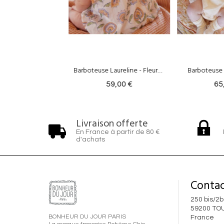
Barboteuse Laureline - Fleurs rose
Barboteuse Bastille - Nude
Barb
59,00 €
65,00 €
Livraison offerte
En France à partir de 80 €
d'achats
Contac
250 bis/2b
59200 TO
BONHEUR DU JOUR PARIS
France