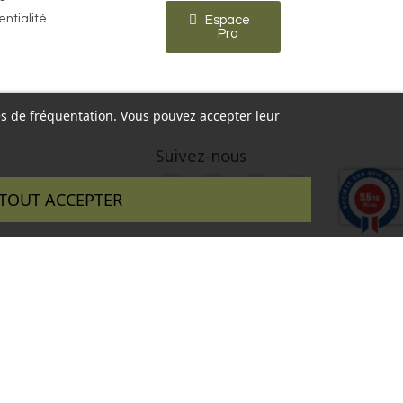
entialité
Espace
Pro
ques de fréquentation. Vous pouvez accepter leur
Suivez-nous
9.6
TOUT ACCEPTER
/10
346 avis
 réalisé par :
InSitWeb - Web agency