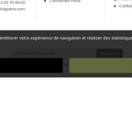
Contactez-nous
 3 20 70 49 02
Confid
bdjparis.com
r améliorer votre expérience de navigation et réaliser des statisti
re,
J'accepte les
conditions générales
et la
politique de
Paris
confidentialité
.
ien
ous droits réservés - Reproduction interdite sans autorisation - Site