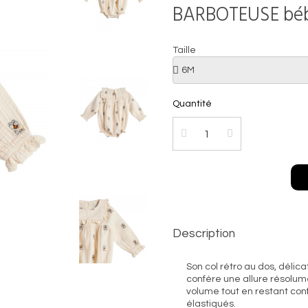
BARBOTEUSE bébé 
Taille
Quantité
Description
Son col rétro au dos, délic
confère une allure résolume
volume tout en restant co
élastiqués.