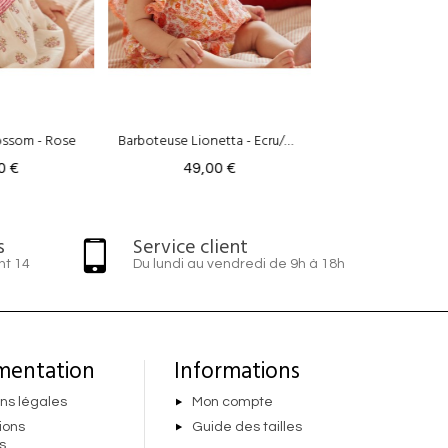
Barboteuse Lionetta - Ecru/Rose
Barboteuse Amily - Rose poudré
49,00 €
65,00 €
s
Service client
nt 14
Du lundi au vendredi de 9h à 18h
mentation
Informations
ns légales
Mon compte
ions
Guide des tailles
s