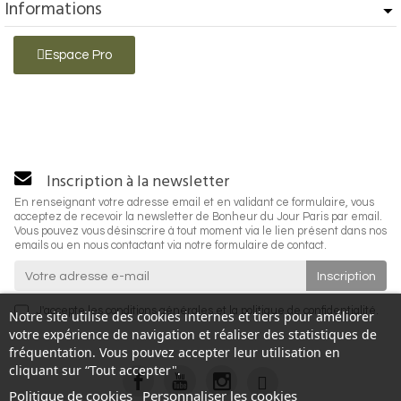
Informations
Espace Pro
Inscription à la newsletter
En renseignant votre adresse email et en validant ce formulaire, vous
acceptez de recevoir la newsletter de Bonheur du Jour Paris par email.
Vous pouvez vous désinscrire à tout moment via le lien présent dans nos
emails ou en nous contactant via notre formulaire de contact.
J'accepte les
conditions générales
et la
politique de confidentialité
.
Notre site utilise des cookies internes et tiers pour améliorer
votre expérience de navigation et réaliser des statistiques de
fréquentation. Vous pouvez accepter leur utilisation en
cliquant sur “Tout accepter".
Politique de cookies
Personnaliser les cookies