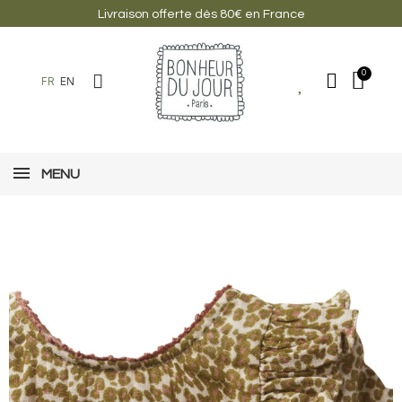
Livraison offerte dès 80€ en France
FR
EN
MENU