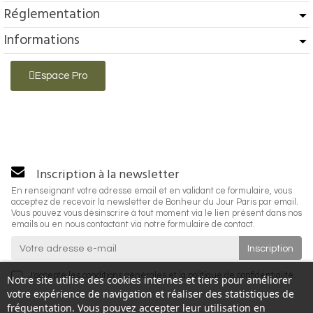
Réglementation
Informations
Espace Pro
Inscription à la newsletter
En renseignant votre adresse email et en validant ce formulaire, vous
acceptez de recevoir la newsletter de Bonheur du Jour Paris par email.
Vous pouvez vous désinscrire à tout moment via le lien présent dans nos
emails ou en nous contactant via notre formulaire de contact.
J'accepte les
conditions générales
et la
politique de confidentialité
.
Notre site utilise des cookies internes et tiers pour améliorer
votre expérience de navigation et réaliser des statistiques de
fréquentation. Vous pouvez accepter leur utilisation en