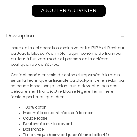
AJOUTER AU PANIER
Description
Issue de la collaboration exclusive entre BIBA et
Bonheur
du Jour
, la blouse Yael mêle l’esprit bohème de Bonheur
du Jour à l’univers mode et parisien de la célèbre
boutique, rue de Sèvres.
Confectionnée en voile de coton et imprimée à la main
selon la technique artisanale du blockprint, elle séduit par
sa coupe loose, son joli volant sur le devant et son dos
délicatement froncé. Une blouse légère, féminine et
facile à porter au quotidien.
100% coton
Imprimé blockprint réalisé à la main
Coupe loose
Boutonnée sur le devant
Dos froncé
Taille unique (convient jusqu’à une taille 44)