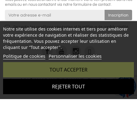
emails ou en nous contactant via notre formulaire de contact.
J'accepte les
conditions générales
et la
politique de confidentialité
.
Notre site utilise des cookies internes et tiers pour améliorer
votre expérience de navigation et réaliser des statistiques de
fréquentation. Vous pouvez accepter leur utilisation en
cliquant sur “Tout accepter".
Politique de cookies
Personnaliser les cookies
TOUT ACCEPTER
Copyright © 2026 BONHEUR DU JOUR - Tous droits réservés
9.6
REJETER TOUT
- Reproduction interdite sans autorisation - Site réalisé par :
/10
346 avis
InSitWeb - Web agency