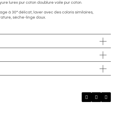
ayure lurex pur coton doublure voile pur coton.
vage à 30° délicat, laver avec des coloris similaires,
ture, sèche-linge doux.