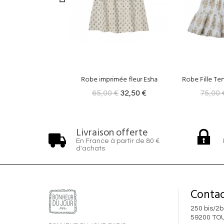
mprimée fleur Esha
Robe Fille Tennesse Rosée/Vert
Rob
,00 €
32,50 €
75,00 €
37,50 €
85,0
Livraison offerte
En France à partir de 80 €
d'achats
Contac
250 bis/2b
59200 TO