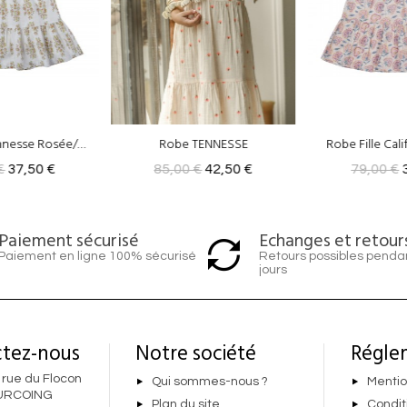
e TENNESSE
Robe Fille California Rosée
0 €
42,50 €
79,00 €
39,50 €
85,00
Echanges et retour
Paiement sécurisé
Retours possibles penda
Paiement en ligne 100% sécurisé
jours
tez-nous
Notre société
Régle
 rue du Flocon
Qui sommes-nous ?
Mentio
URCOING
Plan du site
Condit