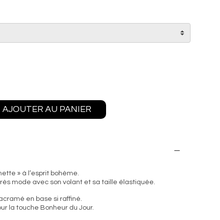
AJOUTER AU PANIER
lmette
» à l’esprit
bohème.
très mode avec son volant et sa taille élastiquée.
ramé en base si raffiné.
our la touche Bonheur du Jour.