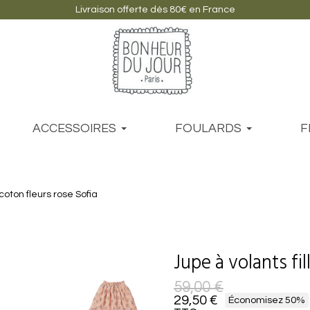
Livraison offerte dès 80€ en France
ACCESSOIRES
FOULARDS
F
 coton fleurs rose Sofia
Jupe à volants fil
59,00 €
29,50 €
Économisez 50%