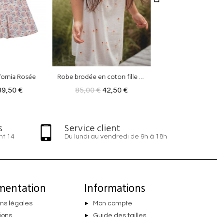
Robe brodée en coton fille Charlie
Robe Fille Seville
Robe LEO
 €
42,50 €
79,00 €
39,50 €
79,00 €
s
Service client
nt 14
Du lundi au vendredi de 9h à 18h
mentation
Informations
ns légales
Mon compte
ions
Guide des tailles