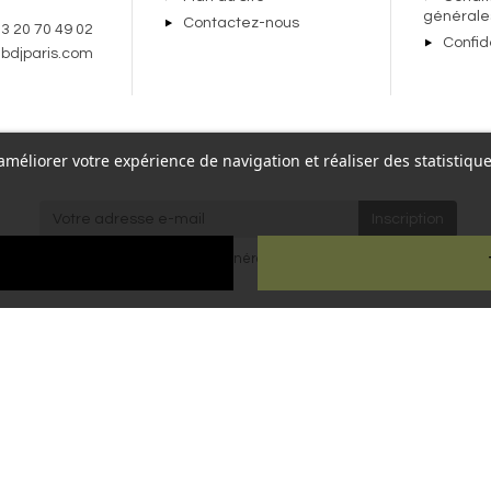
générale
Contactez-nous
 3 20 70 49 02
Confid
bdjparis.com
r améliorer votre expérience de navigation et réaliser des statisti
re,
J'accepte les
conditions générales
et la
politique de
Paris
confidentialité
.
ien
ous droits réservés - Reproduction interdite sans autorisation - Site