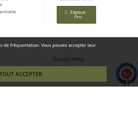
s
entialité
Espace
Pro
ques de fréquentation. Vous pouvez accepter leur
Suivez-nous
9.6
TOUT ACCEPTER
/10
346 avis
 réalisé par :
InSitWeb - Web agency