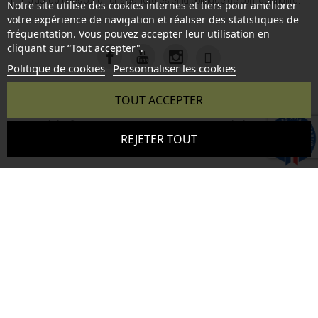
J'accepte les
conditions générales
et la
politique de confidentialité
.
Notre site utilise des cookies internes et tiers pour améliorer
votre expérience de navigation et réaliser des statistiques de
fréquentation. Vous pouvez accepter leur utilisation en
cliquant sur “Tout accepter".
Politique de cookies
Personnaliser les cookies
TOUT ACCEPTER
Copyright © 2026 BONHEUR DU JOUR - Tous droits réservés
9.6
REJETER TOUT
- Reproduction interdite sans autorisation - Site réalisé par :
/10
346 avis
InSitWeb - Web agency