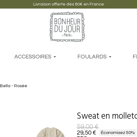
Livraison offerte dès 80€ en France
ACCESSOIRES
FOULARDS
F
Bella - Rosée
Sweat en molleto
59,00 €
29,50 €
Économisez 50%