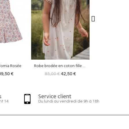
Robe brodée en coton fille Charlie
Robe Fille Seville
Robe LEOPO
42,50 €
79,00 €
39,50 €
79,00 €
39
s
Service client
nt 14
Du lundi au vendredi de 9h à 18h