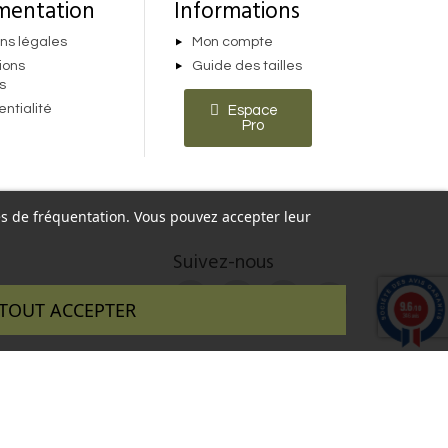
mentation
Informations
ns légales
Mon compte
ions
Guide des tailles
s
entialité
Espace
Pro
ques de fréquentation. Vous pouvez accepter leur
Suivez-nous
9.6
TOUT ACCEPTER
/10
346 avis
 réalisé par :
InSitWeb - Web agency