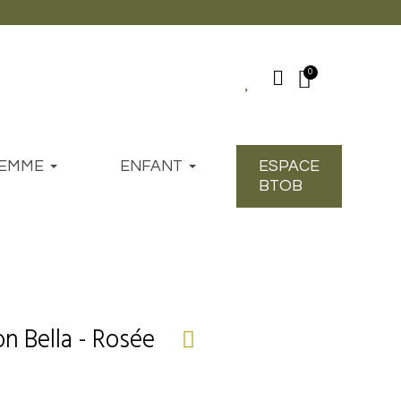
EMME
ENFANT
ESPACE
BTOB
n Bella - Rosée