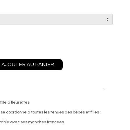
AJOUTER AU PANIER
lle à fleurettes.
se coordonne à toutes les tenues des bébés et filles ;
table avec ses manches froncées.