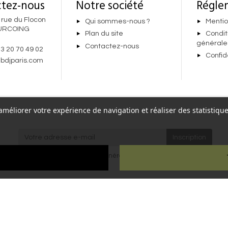
tez-nous
Notre société
Régle
 rue du Flocon
Qui sommes-nous ?
Mentio
URCOING
Plan du site
Condit
générale
Contactez-nous
 3 20 70 49 02
Confid
bdjparis.com
r améliorer votre expérience de navigation et réaliser des statisti
re,
J'accepte les
conditions générales
et la
politique de
Paris
confidentialité
.
ien
ous droits réservés - Reproduction interdite sans autorisation - Site