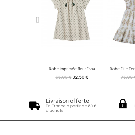
rimée fleur Esha
Robe Fille Tennesse Rosée/Vert
Robe 
0 €
32,50 €
75,00 €
37,50 €
85,00 
Livraison offerte
En France à partir de 80 €
d'achats