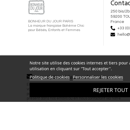
Contac
250 bis/2b
59200 TO
BONHEUR DU JOUR PARIS
France
La marque française Bohème Chic
+33 (0)
pour Bébés, Enfants et Femmes
hello@
Notre site utilise des cookies internes et tiers pou
utilisation en cliquant sur “Tout accepter".
Inscription à la newsletter
Politique de cookies
Personnaliser les cookies
En renseignant votre adresse email et en validant ce formulai
REJETER TOUT
vous acceptez de recevoir la newsletter de Bonheur du Jour 
par email. Vous pouvez vous désinscrire à tout moment via le l
présent dans nos emails ou en nous contactant via notre
formulaire de contact.
Copyright © 2026 BONHEUR DU JOUR - T