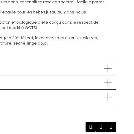
urs dans les tonalités rosé/terracotta…facile à porter.
l’épaule pour les bébés jusqu’au 2 ans inclus..
 coton et biologique a été conçu dans le respect de
ent (certifié GOTS).
vage à 30° délicat, laver avec des coloris similaires,
ture, sèche-linge doux.