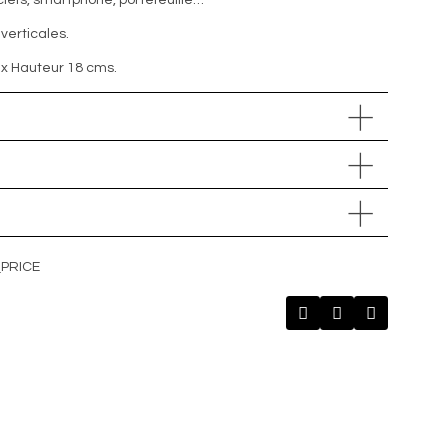
clefs, smartphone, portefeuille…
verticales.
x Hauteur 18
cms
.
_PRICE