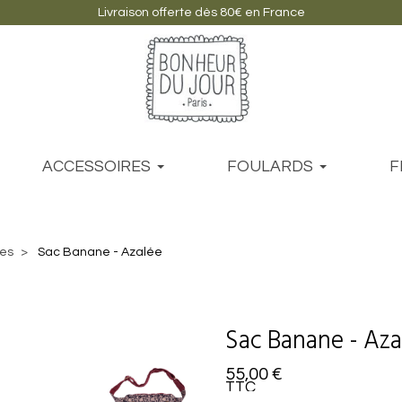
Livraison offerte dès 80€ en France
ACCESSOIRES
FOULARDS
F
res
Sac Banane - Azalée
Sac Banane - Aza
55,00 €
TTC