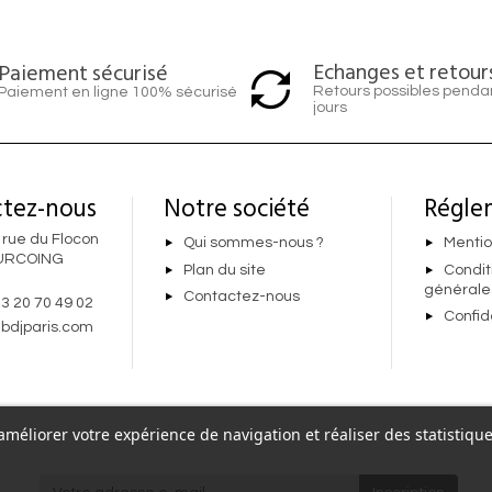
Echanges et retour
Paiement sécurisé
Retours possibles penda
Paiement en ligne 100% sécurisé
jours
tez-nous
Notre société
Régle
 rue du Flocon
Qui sommes-nous ?
Mentio
URCOING
Plan du site
Condit
générale
Contactez-nous
 3 20 70 49 02
Confid
bdjparis.com
r améliorer votre expérience de navigation et réaliser des statisti