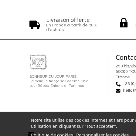
Livraison offerte
En France à partir de 80 €
d'achats
Contac
250 bis/2b
59200 TO
BONHEUR DU JOUR PARIS
France
La marque française Bohème Chic
+33 (0)
pour Bébés, Enfants et Femmes
hello@
Notre site utilise des cookies internes et tiers pou
utilisation en cliquant sur “Tout accepter".
Inscription à la newsletter
Politique de cookies
Personnaliser les cookies