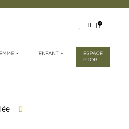
EMME
ENFANT
ESPACE
BTOB
lée