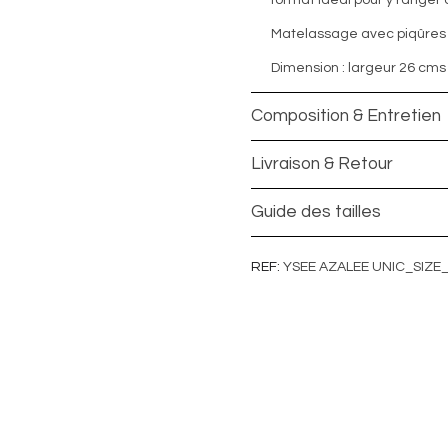
format idéal pour y ranger 
Matelassage avec piqûres 
Dimension : largeur 26
cms
Composition & Entretien
Livraison & Retour
Guide des tailles
REF
YSEE AZALEE UNIC_SIZE