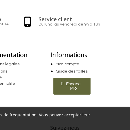
s
Service client
nt 14
Du lundi au vendredi de 9h à 18h
mentation
Informations
ns légales
Mon compte
ions
Guide des tailles
s
entialité
Espace
Pro
ques de fréquentation. Vous pouvez accepter leur
Suivez-nous