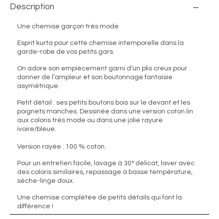
Description
Une chemise garçon très mode
Esprit kurta pour cette chemise intemporelle dans la
garde-robe de vos petits gars.
On adore son empiècement garni d’un plis creux pour
donner de l’ampleur et son
boutonnage fantaisie
asymétrique.
Petit détail : ses petits boutons bois sur le devant et les
poignets manches. Dessinée dans une version coton lin
aux coloris très mode ou dans une jolie rayure
ivoire/bleue.
Version rayée : 100 % coton.
Pour un entretien facile, lavage à 30° délicat, laver avec
des coloris similaires, repassage à basse température,
sèche-linge doux.
Une chemise complétée de petits détails qui font la
différence !