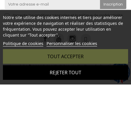
J'accepte les
conditions générales
et la
politique de confidentialité
.
Notre site utilise des cookies internes et tiers pour améliorer
votre expérience de navigation et réaliser des statistiques de
fréquentation. Vous pouvez accepter leur utilisation en
cliquant sur “Tout accepter".
Politique de cookies
Personnaliser les cookies
TOUT ACCEPTER
Copyright © 2026 BONHEUR DU JOUR - Tous droits réservés
9.6
REJETER TOUT
- Reproduction interdite sans autorisation - Site réalisé par :
/10
346 avis
InSitWeb - Web agency