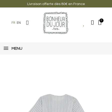
Livraison offerte dès 80€ en France
FR
EN
MENU