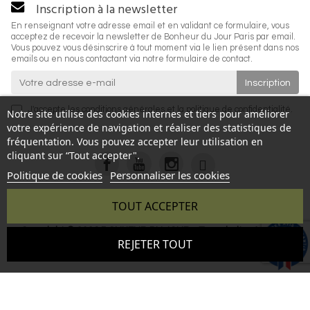
Inscription à la newsletter
En renseignant votre adresse email et en validant ce formulaire, vous
acceptez de recevoir la newsletter de Bonheur du Jour Paris par email.
Vous pouvez vous désinscrire à tout moment via le lien présent dans nos
emails ou en nous contactant via notre formulaire de contact.
J'accepte les
conditions générales
et la
politique de confidentialité
.
Notre site utilise des cookies internes et tiers pour améliorer
votre expérience de navigation et réaliser des statistiques de
fréquentation. Vous pouvez accepter leur utilisation en
cliquant sur “Tout accepter".
Politique de cookies
Personnaliser les cookies
TOUT ACCEPTER
Copyright © 2026 BONHEUR DU JOUR - Tous droits réservés
9.6
REJETER TOUT
- Reproduction interdite sans autorisation - Site réalisé par :
/10
346 avis
InSitWeb - Web agency