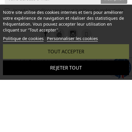
J'accepte les
conditions générales
et la
politique de confidentialité
.
Notre site utilise des cookies internes et tiers pour améliorer
votre expérience de navigation et réaliser des statistiques de
fréquentation. Vous pouvez accepter leur utilisation en
cliquant sur “Tout accepter".
Politique de cookies
Personnaliser les cookies
TOUT ACCEPTER
Copyright © 2026 BONHEUR DU JOUR - Tous droits réservés
9.6
REJETER TOUT
- Reproduction interdite sans autorisation - Site réalisé par :
/10
346 avis
InSitWeb - Web agency