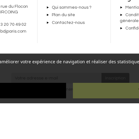
 rue du Flocon
Qui sommes-nous ?
Mentio
URCOING
Plan du site
Condit
générale
Contactez-nous
 3 20 70 49 02
Confid
bdjparis.com
r améliorer votre expérience de navigation et réaliser des statisti
re,
J'accepte les
conditions générales
et la
politique de
Paris
confidentialité
.
ien
ous droits réservés - Reproduction interdite sans autorisation - Site