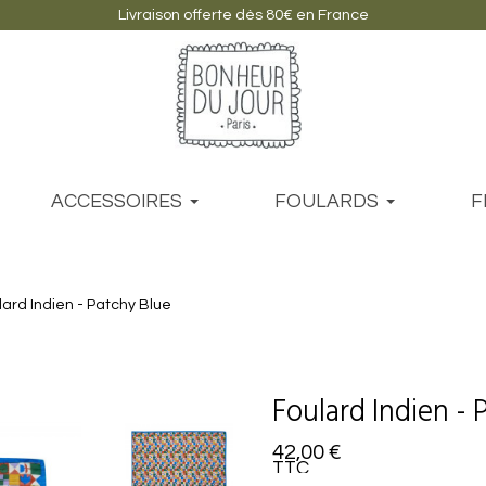
Livraison offerte dès 80€ en France
ACCESSOIRES
FOULARDS
F
lard Indien - Patchy Blue
Foulard Indien - 
42,00 €
TTC