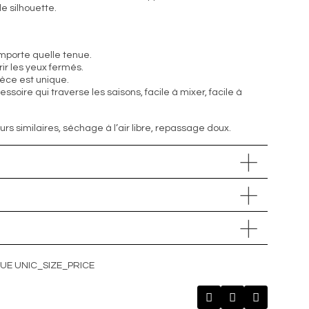
e silhouette.
importe quelle tenue.
rir les yeux fermés.
èce est unique.
ssoire qui traverse les saisons, facile à mixer, facile à
rs similaires, séchage à l’air libre, repassage doux.
UE UNIC_SIZE_PRICE