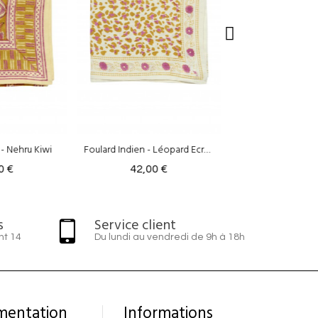
Foulard Indien - Léopard Ecru/Kiwi
Foulard Indien - Léopard Cuivre
0 €
42,00 €
42,00 
s
Service client
nt 14
Du lundi au vendredi de 9h à 18h
mentation
Informations