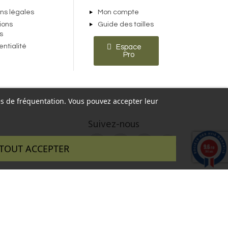
ns légales
Mon compte
ions
Guide des tailles
s
entialité
Espace
Pro
ques de fréquentation. Vous pouvez accepter leur
Suivez-nous
9.6
TOUT ACCEPTER
/10
346 avis
 réalisé par :
InSitWeb - Web agency