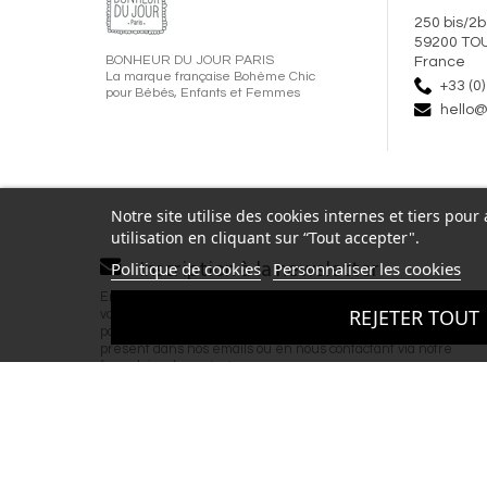
250 bis/2b
59200 TO
BONHEUR DU JOUR PARIS
France
La marque française Bohème Chic
+33 (0)
pour Bébés, Enfants et Femmes
hello@
Notre site utilise des cookies internes et tiers pou
utilisation en cliquant sur “Tout accepter".
Inscription à la newsletter
Politique de cookies
Personnaliser les cookies
En renseignant votre adresse email et en validant ce formulai
REJETER TOUT
vous acceptez de recevoir la newsletter de Bonheur du Jour 
par email. Vous pouvez vous désinscrire à tout moment via le l
présent dans nos emails ou en nous contactant via notre
formulaire de contact.
Copyright © 2026 BONHEUR DU JOUR - T