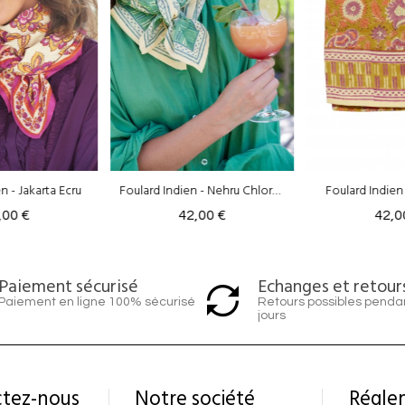
Foulard Indien - Nehru Chlorophylle
Foulard Indien - Nehru Kiwi
,00 €
42,00 €
42,0
Echanges et retour
Paiement sécurisé
Retours possibles penda
Paiement en ligne 100% sécurisé
jours
tez-nous
Notre société
Régle