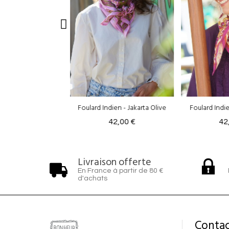
ien - Jakarta Olive
Foulard Indien - Jakarta Ecru
42,00 €
42,00 €
42
Livraison offerte
En France à partir de 80 €
d'achats
Contac