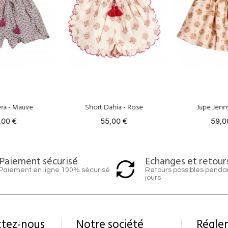
ahia - Rose
Jupe Jenny - Rose
Short Judi
,00 €
59,00 €
49,0
Echanges et retour
Paiement sécurisé
Retours possibles penda
Paiement en ligne 100% sécurisé
jours
tez-nous
Notre société
Régle