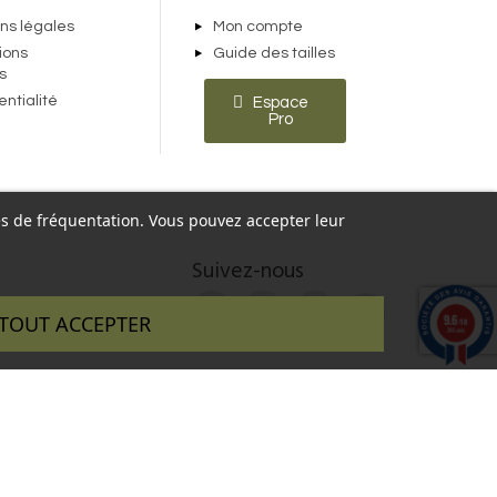
ns légales
Mon compte
ions
Guide des tailles
s
entialité
Espace
Pro
ques de fréquentation. Vous pouvez accepter leur
Suivez-nous
9.6
TOUT ACCEPTER
/10
346 avis
 réalisé par :
InSitWeb - Web agency