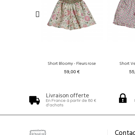
omy - Fleurs rose
Short Vera - Mauve
Short D
59,00 €
55,00 €
55
Livraison offerte
En France à partir de 80 €
d'achats
Contac