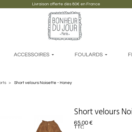
Livraison offerte dès 80€ en France
ACCESSOIRES
FOULARDS
F
orts
Short velours Noisette - Honey
Short velours No
65,00 €
TTC