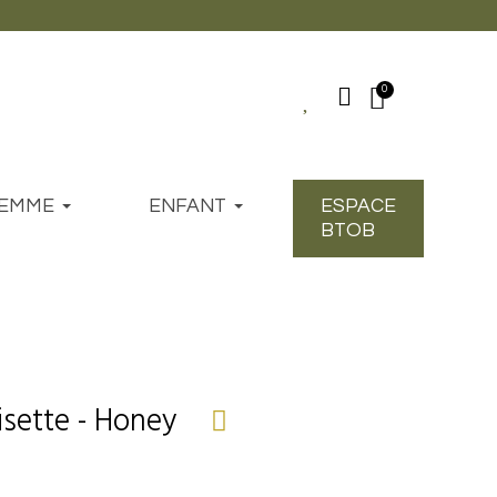
EMME
ENFANT
ESPACE
BTOB
isette - Honey