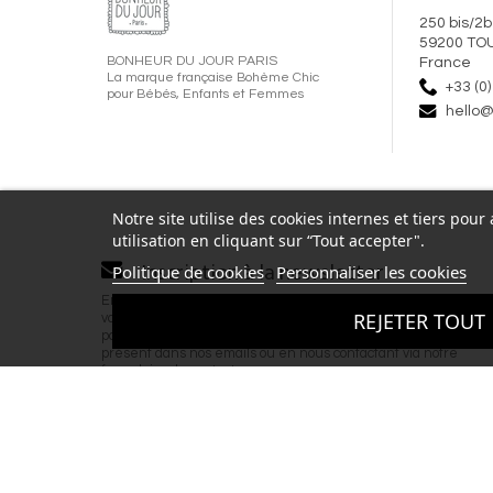
250 bis/2b
59200 TO
BONHEUR DU JOUR PARIS
France
La marque française Bohème Chic
+33 (0)
pour Bébés, Enfants et Femmes
hello@
Notre site utilise des cookies internes et tiers pou
utilisation en cliquant sur “Tout accepter".
Inscription à la newsletter
Politique de cookies
Personnaliser les cookies
En renseignant votre adresse email et en validant ce formulai
REJETER TOUT
vous acceptez de recevoir la newsletter de Bonheur du Jour 
par email. Vous pouvez vous désinscrire à tout moment via le l
présent dans nos emails ou en nous contactant via notre
formulaire de contact.
Copyright © 2026 BONHEUR DU JOUR - T