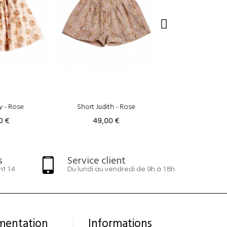
th - Rose
Short Judith - Arushi Vert
Short Ivy - Ec
0 €
49,00 €
59,00 
s
Service client
nt 14
Du lundi au vendredi de 9h à 18h
mentation
Informations