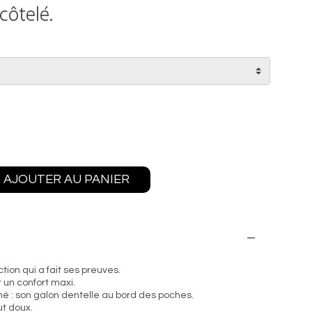
côtelé.
AJOUTER AU PANIER
tion qui a fait ses preuves.
 un confort maxi.
iné : son galon dentelle au bord des poches.
ut doux.