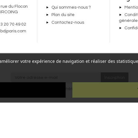
 rue du Flocon
Qui sommes-nous ?
Mentio
URCOING
Plan du site
Condit
générale
Contactez-nous
 3 20 70 49 02
Confid
bdjparis.com
r améliorer votre expérience de navigation et réaliser des statisti
re,
J'accepte les
conditions générales
et la
politique de
Paris
confidentialité
.
ien
ous droits réservés - Reproduction interdite sans autorisation - Site