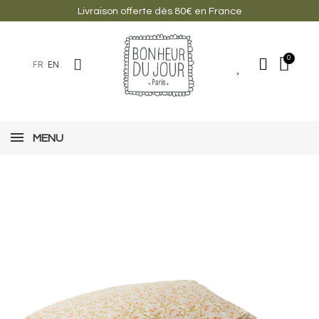
Livraison offerte dès 80€ en France
FR
EN
MENU