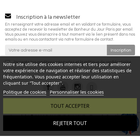
Inscription à la newsletter
En renseignant votre adresse email et en validant ce formulaire, vous
acceptez de recevoir la newsletter de Bonheur du Jour Paris par email.
Vous pouvez vous désinscrire à tout moment via le lien présent dans nos
emails ou en nous contactant via notre formulaire de contact.
J'accepte les
conditions générales
et la
politique de confidentialité
.
Notre site utilise des cookies internes et tiers pour améliorer
votre expérience de navigation et réaliser des statistiques de
fréquentation. Vous pouvez accepter leur utilisation en
cliquant sur “Tout accepter".
Politique de cookies
Personnaliser les cookies
TOUT ACCEPTER
Copyright © 2026 BONHEUR DU JOUR - Tous droits réservés
9.6
REJETER TOUT
- Reproduction interdite sans autorisation - Site réalisé par :
/10
346 avis
InSitWeb - Web agency