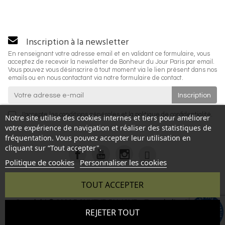
Inscription à la newsletter
En renseignant votre adresse email et en validant ce formulaire, vous
acceptez de recevoir la newsletter de Bonheur du Jour Paris par email.
Vous pouvez vous désinscrire à tout moment via le lien présent dans nos
emails ou en nous contactant via notre formulaire de contact.
J'accepte les
conditions générales
et la
politique de confidentialité
.
Notre site utilise des cookies internes et tiers pour améliorer
votre expérience de navigation et réaliser des statistiques de
fréquentation. Vous pouvez accepter leur utilisation en
cliquant sur “Tout accepter".
Politique de cookies
Personnaliser les cookies
TOUT ACCEPTER
Copyright © 2026 BONHEUR DU JOUR - Tous droits réservés
9.6
REJETER TOUT
- Reproduction interdite sans autorisation - Site réalisé par :
/10
346 avis
InSitWeb - Web agency