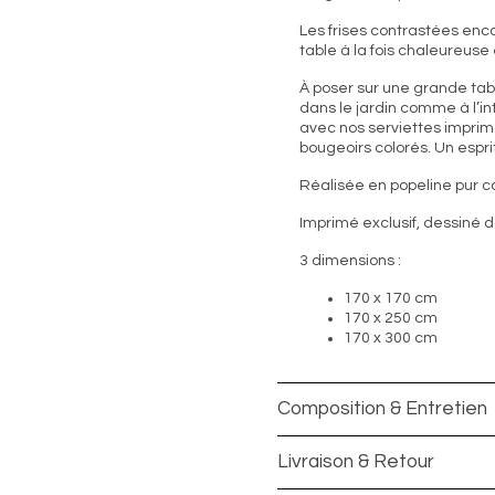
Les frises contrastées en
table à la fois chaleureuse 
À poser sur une grande tabl
dans le jardin comme à l’int
avec nos serviettes imprim
bougeoirs colorés. Un espri
Réalisée en popeline pur cot
Imprimé exclusif, dessiné d
3 dimensions :
170 x 170 cm
170 x 250 cm
170 x 300 cm
Composition & Entretien
Livraison & Retour