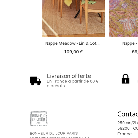
Nappe Meadow - Lin & Coton Safran
Nappe - Nerhu Kiwi
Nappe
109,00 €
69,00 €
Livraison offerte
En France à partir de 80 €
d'achats
Contac
250 bis/2b
59200 TO
BONHEUR DU JOUR PARIS
France