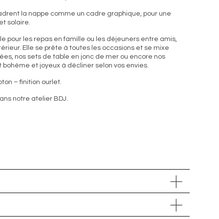
cadrent la nappe comme un cadre graphique, pour une
et solaire.
e pour les repas en famille ou les déjeuners entre amis,
érieur. Elle se prête à toutes les occasions et se mixe
ées, nos sets de table en jonc de mer ou encore nos
t bohème et joyeux à décliner selon vos envies.
on – finition ourlet.
ans notre atelier BDJ.