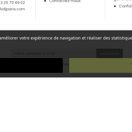
Contactez-nous
 3 20 70 49 02
Confid
bdjparis.com
r améliorer votre expérience de navigation et réaliser des statisti
re,
J'accepte les
conditions générales
et la
politique de
Paris
confidentialité
.
ien
ous droits réservés - Reproduction interdite sans autorisation - Site