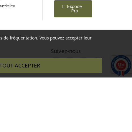
entialité
Espace
Pro
ques de fréquentation. Vous pouvez accepter leur
Suivez-nous
9.6
TOUT ACCEPTER
/10
346 avis
 réalisé par :
InSitWeb - Web agency