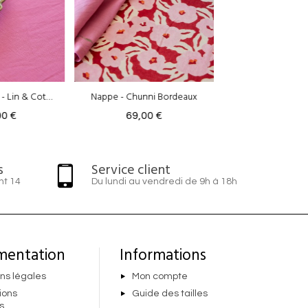
Chunni Bordeaux
Nappe - Pravar Cassis
Nappe - Chu
9,00 €
69,00 €
69,
s
Service client
nt 14
Du lundi au vendredi de 9h à 18h
mentation
Informations
ns légales
Mon compte
ions
Guide des tailles
s