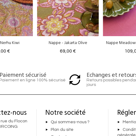
 - Jakarta Olive
Nappe Meadow - Lin & Coton Rose
Nappe - 
69,00 €
109,00 €
6
Echanges et retour
Paiement sécurisé
Retours possibles penda
Paiement en ligne 100% sécurisé
jours
tez-nous
Notre société
Régle
 rue du Flocon
Qui sommes-nous ?
Mentio
URCOING
Plan du site
Condit
générale