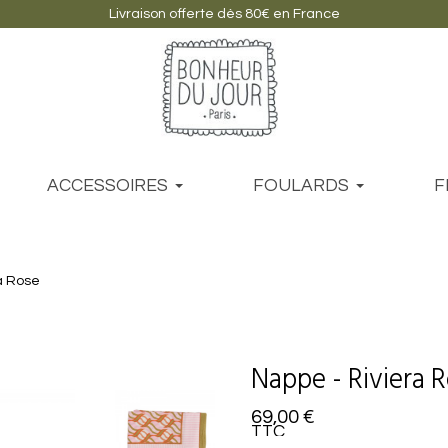
Livraison offerte dès 80€ en France
ACCESSOIRES
FOULARDS
F
a Rose
Nappe - Riviera 
69,00 €
TTC