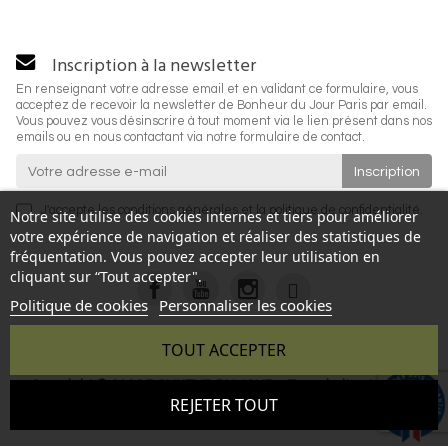
Inscription à la newsletter
En renseignant votre adresse email et en validant ce formulaire, vous
acceptez de recevoir la newsletter de Bonheur du Jour Paris par email.
Vous pouvez vous désinscrire à tout moment via le lien présent dans nos
emails ou en nous contactant via notre formulaire de contact.
J'accepte les
conditions générales
et la
politique de confidentialité
.
Notre site utilise des cookies internes et tiers pour améliorer
votre expérience de navigation et réaliser des statistiques de
fréquentation. Vous pouvez accepter leur utilisation en
cliquant sur “Tout accepter".
Politique de cookies
Personnaliser les cookies
TOUT ACCEPTER
Copyright © 2026 BONHEUR DU JOUR - Tous droits réservés
9.6
REJETER TOUT
- Reproduction interdite sans autorisation - Site réalisé par :
/10
346 avis
InSitWeb - Web agency