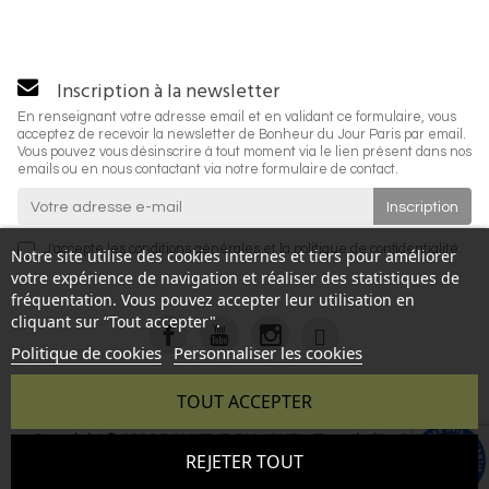
Inscription à la newsletter
En renseignant votre adresse email et en validant ce formulaire, vous
acceptez de recevoir la newsletter de Bonheur du Jour Paris par email.
Vous pouvez vous désinscrire à tout moment via le lien présent dans nos
emails ou en nous contactant via notre formulaire de contact.
J'accepte les
conditions générales
et la
politique de confidentialité
.
Notre site utilise des cookies internes et tiers pour améliorer
votre expérience de navigation et réaliser des statistiques de
fréquentation. Vous pouvez accepter leur utilisation en
cliquant sur “Tout accepter".
Politique de cookies
Personnaliser les cookies
TOUT ACCEPTER
Copyright © 2026 BONHEUR DU JOUR - Tous droits réservés
9.6
REJETER TOUT
- Reproduction interdite sans autorisation - Site réalisé par :
/10
346 avis
InSitWeb - Web agency