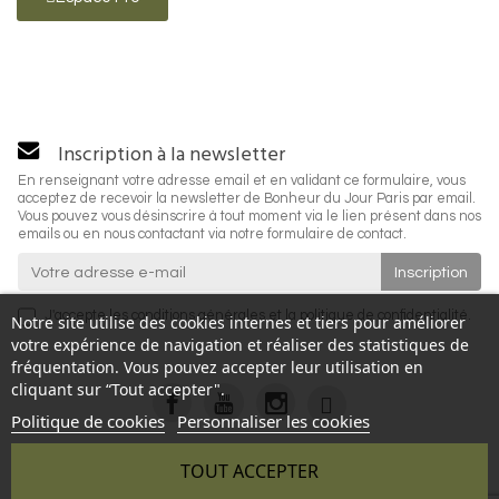
Inscription à la newsletter
En renseignant votre adresse email et en validant ce formulaire, vous
acceptez de recevoir la newsletter de Bonheur du Jour Paris par email.
Vous pouvez vous désinscrire à tout moment via le lien présent dans nos
emails ou en nous contactant via notre formulaire de contact.
J'accepte les
conditions générales
et la
politique de confidentialité
.
Notre site utilise des cookies internes et tiers pour améliorer
votre expérience de navigation et réaliser des statistiques de
fréquentation. Vous pouvez accepter leur utilisation en
cliquant sur “Tout accepter".
Politique de cookies
Personnaliser les cookies
TOUT ACCEPTER