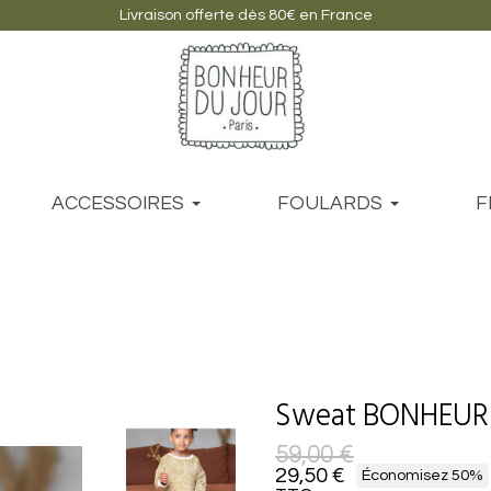
Livraison offerte dès 80€ en France
ACCESSOIRES
FOULARDS
F
Sweat BONHEUR
59,00 €
29,50 €
Économisez 50%