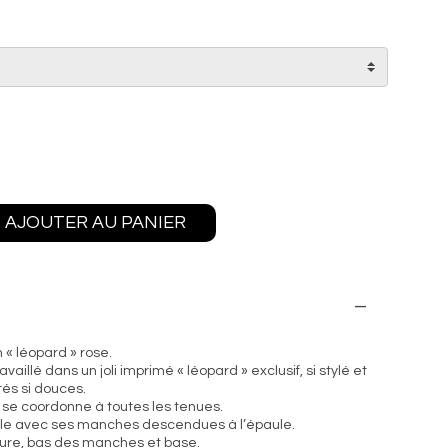
AJOUTER AU PANIER
 « léopard » rose.
vaillé dans un joli imprimé « léopard » exclusif, si stylé et
ités si douces.
 se coordonne à toutes les tenues.
le avec ses manches descendues à l’épaule.
olure, bas des manches et base.