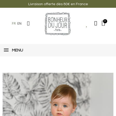
Livraison offerte dès 80€ en France
FR
EN
MENU