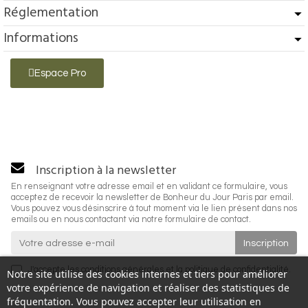
Réglementation
Informations
Espace Pro
Inscription à la newsletter
En renseignant votre adresse email et en validant ce formulaire, vous
acceptez de recevoir la newsletter de Bonheur du Jour Paris par email.
Vous pouvez vous désinscrire à tout moment via le lien présent dans nos
emails ou en nous contactant via notre formulaire de contact.
J'accepte les
conditions générales
et la
politique de confidentialité
.
Notre site utilise des cookies internes et tiers pour améliorer
votre expérience de navigation et réaliser des statistiques de
fréquentation. Vous pouvez accepter leur utilisation en