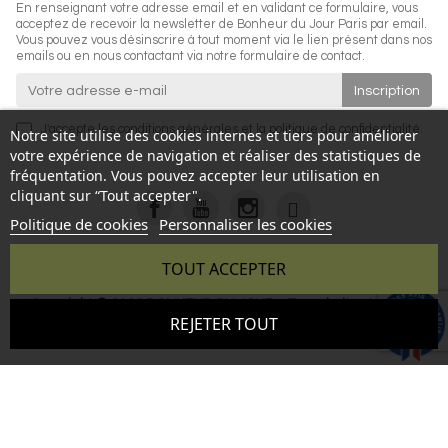
En renseignant votre adresse email et en validant ce formulaire, vous
acceptez de recevoir la newsletter de Bonheur du Jour Paris par email.
Vous pouvez vous désinscrire à tout moment via le lien présent dans nos
emails ou en nous contactant via notre formulaire de contact.
J'accepte les
conditions générales
et la
politique de confidentialité
.
Notre site utilise des cookies internes et tiers pour améliorer
votre expérience de navigation et réaliser des statistiques de
fréquentation. Vous pouvez accepter leur utilisation en
cliquant sur “Tout accepter".
Politique de cookies
Personnaliser les cookies
TOUT ACCEPTER
Copyright © 2026 BONHEUR DU JOUR - Tous droits réservés
9.6
REJETER TOUT
- Reproduction interdite sans autorisation - Site réalisé par :
/10
346 avis
InSitWeb - Web agency