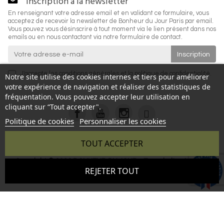
Inscription à la newsletter
En renseignant votre adresse email et en validant ce formulaire, vous
acceptez de recevoir la newsletter de Bonheur du Jour Paris par email.
Vous pouvez vous désinscrire à tout moment via le lien présent dans nos
emails ou en nous contactant via notre formulaire de contact.
J'accepte les
conditions générales
et la
politique de confidentialité
.
Notre site utilise des cookies internes et tiers pour améliorer
votre expérience de navigation et réaliser des statistiques de
fréquentation. Vous pouvez accepter leur utilisation en
cliquant sur “Tout accepter".
Politique de cookies
Personnaliser les cookies
TOUT ACCEPTER
Copyright © 2026 BONHEUR DU JOUR - Tous droits réservés
9.6
REJETER TOUT
- Reproduction interdite sans autorisation - Site réalisé par :
/10
346 avis
InSitWeb - Web agency