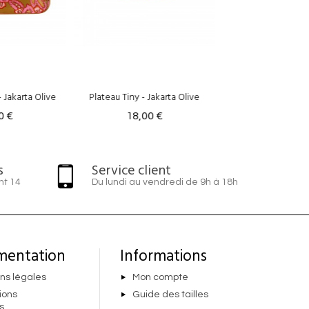
y - Jakarta Olive
Plateau Guest - Riviera Barbie
Plateau Aperol 
8,00 €
56,00 €
38,
s
Service client
nt 14
Du lundi au vendredi de 9h à 18h
mentation
Informations
ns légales
Mon compte
ions
Guide des tailles
s