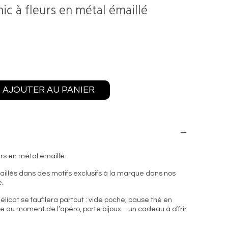
c à fleurs en métal émaillé
AJOUTER AU PANIER
rs en métal émaillé.
aillés dans des motifs exclusifs à la marque dans nos
e.
licat se faufilera partout : vide poche, pause thé en
sse au moment de l’apéro, porte bijoux… un cadeau à offrir