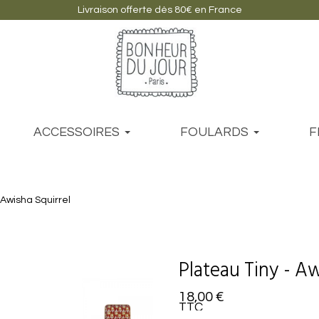
Livraison offerte dès 80€ en France
ACCESSOIRES
FOULARDS
F
 Awisha Squirrel
Plateau Tiny - Aw
18,00 €
TTC