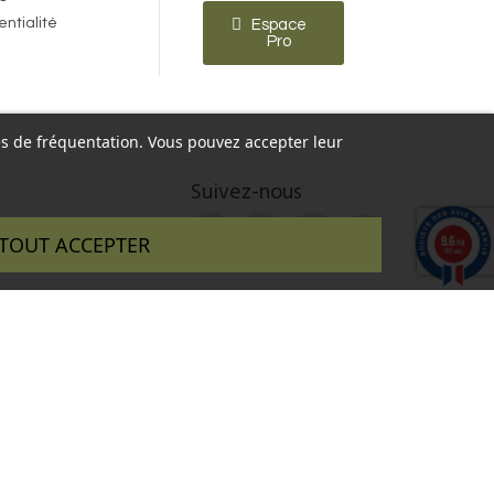
entialité
Espace
Pro
ques de fréquentation. Vous pouvez accepter leur
Suivez-nous
9.6
TOUT ACCEPTER
/10
346 avis
 réalisé par :
InSitWeb - Web agency