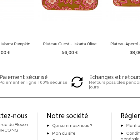
uest - Jakarta Olive
Plateau Aperol - Jakarta Olive
Plateau Tin
56,00 €
38,00 €
1
Echanges et retour
Paiement sécurisé
Retours possibles penda
Paiement en ligne 100% sécurisé
jours
tez-nous
Notre société
Régle
 rue du Flocon
Qui sommes-nous ?
Mentio
URCOING
Plan du site
Condit
générale