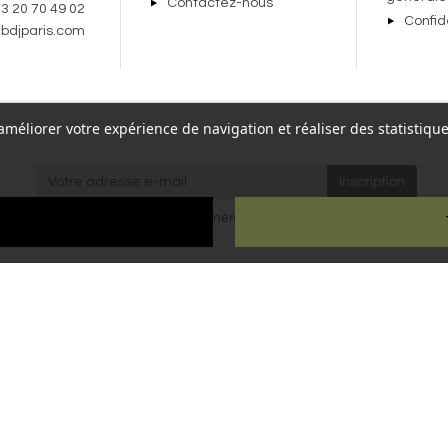
Contactez-nous
 3 20 70 49 02
Confid
bdjparis.com
r améliorer votre expérience de navigation et réaliser des statisti
re,
J'accepte les
conditions générales
et la
politique de
Paris
confidentialité
.
ien
ous droits réservés - Reproduction interdite sans autorisation - Site