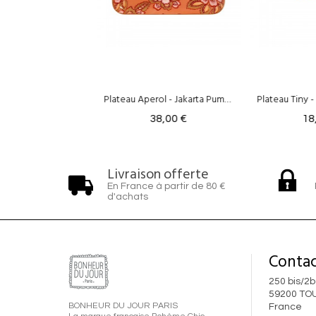
Plateau Aperol - Jakarta Pumpkin
Plateau Tiny - Jakarta Pumpkin
Plateau G
38,00 €
18,00 €
Livraison offerte
En France à partir de 80 €
d'achats
Contac
250 bis/2b
59200 TO
BONHEUR DU JOUR PARIS
France