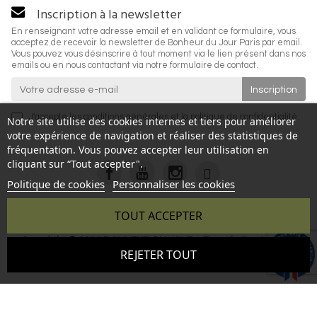
Inscription à la newsletter
En renseignant votre adresse email et en validant ce formulaire, vous
acceptez de recevoir la newsletter de Bonheur du Jour Paris par email.
Vous pouvez vous désinscrire à tout moment via le lien présent dans nos
emails ou en nous contactant via notre formulaire de contact.
J'accepte les
conditions générales
et la
politique de confidentialité
.
Notre site utilise des cookies internes et tiers pour améliorer
votre expérience de navigation et réaliser des statistiques de
fréquentation. Vous pouvez accepter leur utilisation en
cliquant sur “Tout accepter".
Politique de cookies
Personnaliser les cookies
TOUT ACCEPTER
Copyright © 2026 BONHEUR DU JOUR - Tous droits réservés
9.6
REJETER TOUT
- Reproduction interdite sans autorisation - Site réalisé par :
/10
346 avis
InSitWeb - Web agency