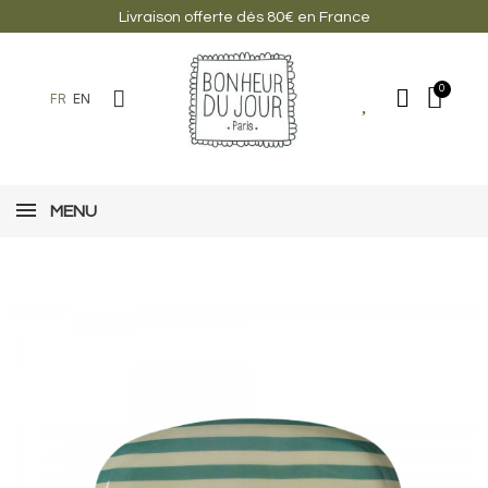
Livraison offerte dès 80€ en France
FR
EN
MENU