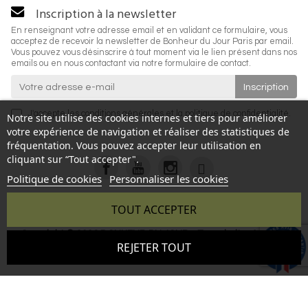
Inscription à la newsletter
En renseignant votre adresse email et en validant ce formulaire, vous
acceptez de recevoir la newsletter de Bonheur du Jour Paris par email.
Vous pouvez vous désinscrire à tout moment via le lien présent dans nos
emails ou en nous contactant via notre formulaire de contact.
J'accepte les
conditions générales
et la
politique de confidentialité
.
Notre site utilise des cookies internes et tiers pour améliorer
votre expérience de navigation et réaliser des statistiques de
fréquentation. Vous pouvez accepter leur utilisation en
cliquant sur “Tout accepter".
Politique de cookies
Personnaliser les cookies
TOUT ACCEPTER
Copyright © 2026 BONHEUR DU JOUR - Tous droits réservés
9.6
REJETER TOUT
- Reproduction interdite sans autorisation - Site réalisé par :
/10
346 avis
InSitWeb - Web agency