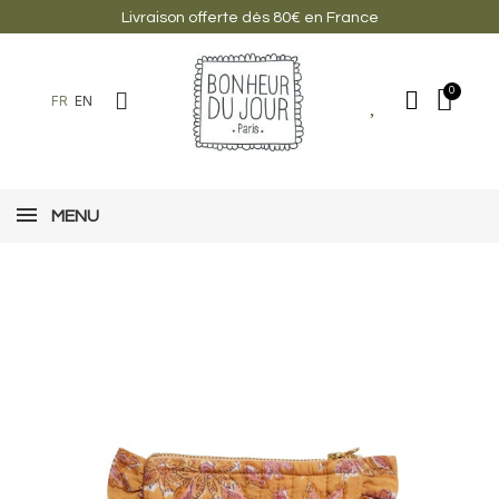
Livraison offerte dès 80€ en France
FR
EN
MENU