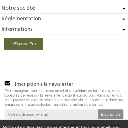
Notre société
Réglementation
Informations
Espace Pro
Inscription à la newsletter
En renseignant votre adresse email et en validant ce formulaire, vous
acceptez de recevoir la newsletter de Bonheur du Jour Paris par email.
Vous pouvez vous désinscrire à tout moment via le lien présent dans nos
emails ou en nous contactant via notre formulaire de contact.
J'accepte les
conditions générales
et la
politique de confidentialité
.
Notre site utilise des cookies internes et tiers pour améliorer