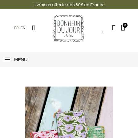
Livraison offerte dès 80€ en France
FR
EN
MENU