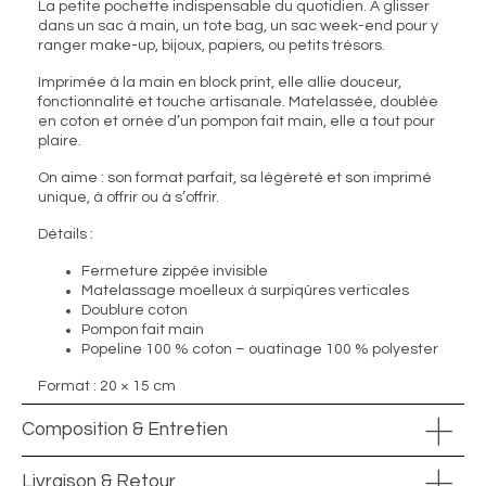
La petite pochette indispensable du quotidien. À glisser
dans un sac à main, un tote bag, un sac week-end pour y
ranger make-up, bijoux, papiers, ou petits trésors.
Imprimée à la main en block print, elle allie douceur,
fonctionnalité et touche artisanale. Matelassée, doublée
en coton et ornée d’un pompon fait main, elle a tout pour
plaire.
On aime : son format parfait, sa légèreté et son imprimé
unique, à offrir ou à s’offrir.
Détails :
Fermeture zippée invisible
Matelassage moelleux à surpiqûres verticales
Doublure coton
Pompon fait main
Popeline 100 % coton – ouatinage 100 % polyester
Format : 20 × 15 cm
Composition & Entretien
Livraison & Retour