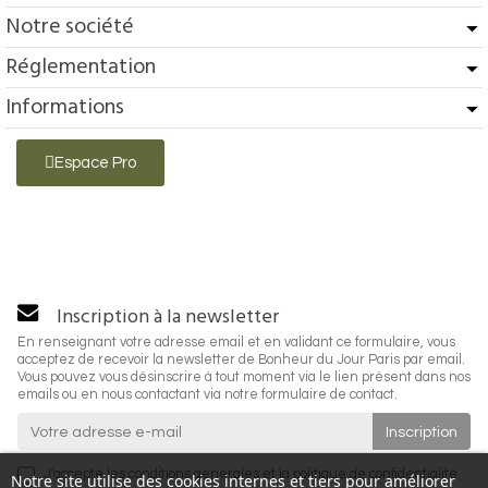
Notre société
Réglementation
Informations
Espace Pro
Inscription à la newsletter
En renseignant votre adresse email et en validant ce formulaire, vous
acceptez de recevoir la newsletter de Bonheur du Jour Paris par email.
Vous pouvez vous désinscrire à tout moment via le lien présent dans nos
emails ou en nous contactant via notre formulaire de contact.
J'accepte les
conditions générales
et la
politique de confidentialité
.
Notre site utilise des cookies internes et tiers pour améliorer