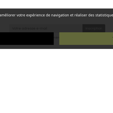
r améliorer votre expérience de navigation et réaliser des statisti
re,
J'accepte les
conditions générales
et la
politique de
Paris
confidentialité
.
ien
ous droits réservés - Reproduction interdite sans autorisation - Site