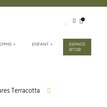
EMME
ENFANT
ESPACE
BTOB
ures Terracotta