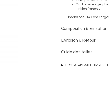
Tissu pur coton, impr
Motif rayures graphi
Finition frangée
Dimensions : 140 cm (largeu
Composition & Entretien
Livraison & Retour
Guide des tailles
REF
CURTAIN KALI STRIPES 