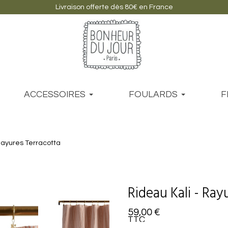
Livraison offerte dès 80€ en France
ACCESSOIRES
FOULARDS
F
Rayures Terracotta
Rideau Kali - Ray
59,00 €
TTC