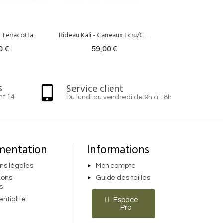
Rideau Kali - Carreaux Ecru/Curry
Rideau Agra - Chandra Kaki
59,00 €
59,00 €
59
s
Service client
nt 14
Du lundi au vendredi de 9h à 18h
mentation
Informations
ns légales
Mon compte
ions
Guide des tailles
s
entialité
Espace
Pro