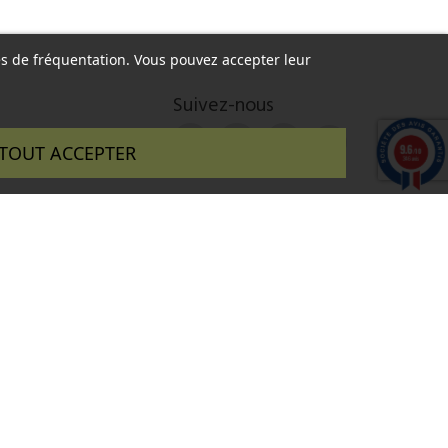
ques de fréquentation. Vous pouvez accepter leur
Suivez-nous
9.6
TOUT ACCEPTER
/10
346 avis
 réalisé par :
InSitWeb - Web agency