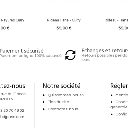
eau Hana - Curry
Rideau - Hana Terracotta
59,00 €
59,00 €
Echanges et retour
Paiement sécurisé
Retours possibles penda
Paiement en ligne 100% sécurisé
jours
tez-nous
Notre société
Régle
 rue du Flocon
Qui sommes-nous ?
Mentio
URCOING
Plan du site
Condit
générale
Contactez-nous
 3 20 70 49 02
Confid
bdjparis.com