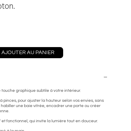
oton.
AJOUTER AU PANIER
touche graphique subtile à votre intérieur.
 pinces, pour ajuster la hauteur selon vos envies, sans
r habiller une baie vitrée, encadrer une porte ou créer
enne.
 et fonctionnel, qui invite la lumière tout en douceur.