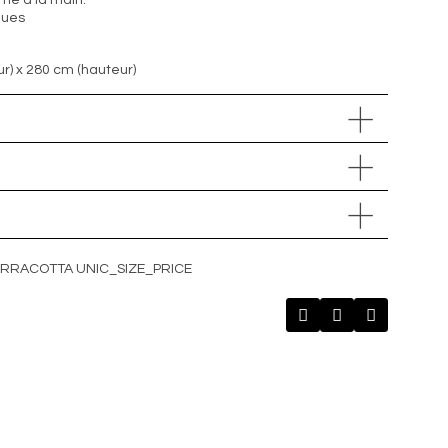
imé à la main.
ques
r) x 280 cm (hauteur)
TERRACOTTA UNIC_SIZE_PRICE