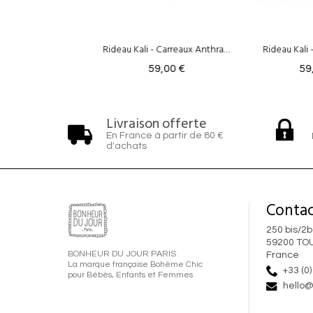
Rideau Kali - Carreaux Anthracite
Rideau Kali - Rayures Curry
Rid
59,00 €
59,00 €
Livraison offerte
En France à partir de 80 €
d'achats
Contac
250 bis/2b
59200 TO
BONHEUR DU JOUR PARIS
France
La marque française Bohème Chic
+33 (0)
pour Bébés, Enfants et Femmes
hello@