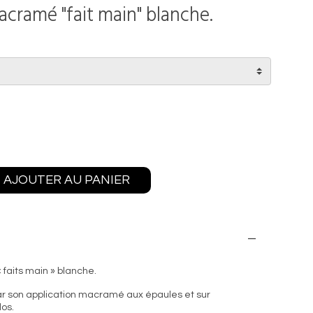
acramé "fait main" blanche.
AJOUTER AU PANIER
faits main » blanche.
r son application macramé aux épaules et sur
os.