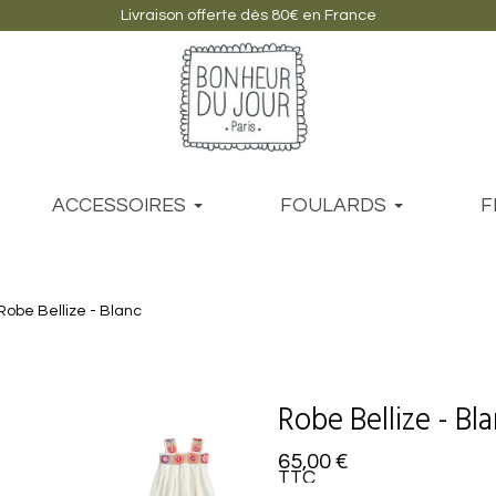
Livraison offerte dès 80€ en France
ACCESSOIRES
FOULARDS
F
Robe Bellize - Blanc
Robe Bellize - Bl
65,00 €
TTC