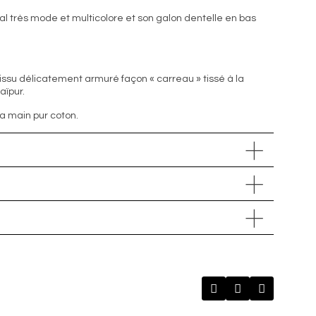
al très mode et multicolore et son galon dentelle en bas
issu délicatement armuré façon « carreau » tissé à la
aïpur.
 la main pur coton.