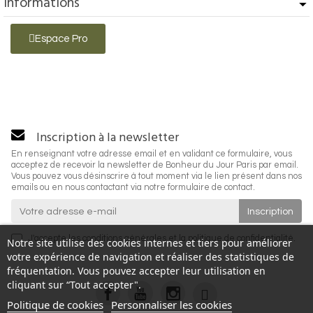
Informations
Espace Pro
Inscription à la newsletter
En renseignant votre adresse email et en validant ce formulaire, vous
acceptez de recevoir la newsletter de Bonheur du Jour Paris par email.
Vous pouvez vous désinscrire à tout moment via le lien présent dans nos
emails ou en nous contactant via notre formulaire de contact.
J'accepte les
conditions générales
et la
politique de confidentialité
.
Notre site utilise des cookies internes et tiers pour améliorer
votre expérience de navigation et réaliser des statistiques de
fréquentation. Vous pouvez accepter leur utilisation en
cliquant sur “Tout accepter".
Politique de cookies
Personnaliser les cookies