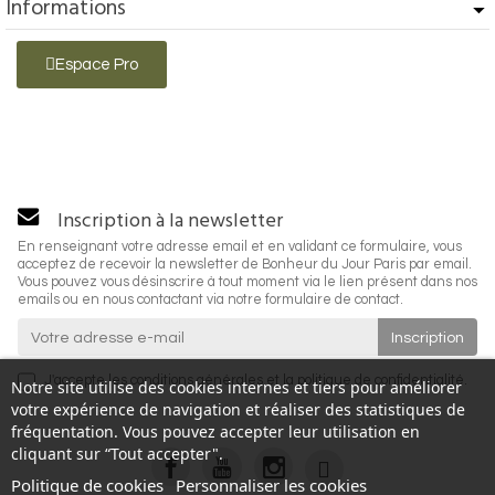
Informations
Espace Pro
Inscription à la newsletter
En renseignant votre adresse email et en validant ce formulaire, vous
acceptez de recevoir la newsletter de Bonheur du Jour Paris par email.
Vous pouvez vous désinscrire à tout moment via le lien présent dans nos
emails ou en nous contactant via notre formulaire de contact.
J'accepte les
conditions générales
et la
politique de confidentialité
.
Notre site utilise des cookies internes et tiers pour améliorer
votre expérience de navigation et réaliser des statistiques de
fréquentation. Vous pouvez accepter leur utilisation en
cliquant sur “Tout accepter".
Politique de cookies
Personnaliser les cookies