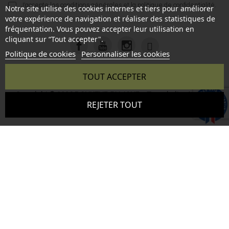
J'accepte les
conditions générales
et la
politique de confidentialité
.
Notre site utilise des cookies internes et tiers pour améliorer
votre expérience de navigation et réaliser des statistiques de
fréquentation. Vous pouvez accepter leur utilisation en
cliquant sur “Tout accepter".
Politique de cookies
Personnaliser les cookies
TOUT ACCEPTER
Copyright © 2026 BONHEUR DU JOUR - Tous droits réservés
9.6
REJETER TOUT
- Reproduction interdite sans autorisation - Site réalisé par :
/10
346 avis
InSitWeb - Web agency