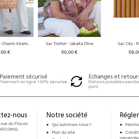
- Jakarta Olive
Sac City - Rayé Olive
Sac Trotter - C
,00 €
59,00 €
50,0
Echanges et retour
Paiement sécurisé
Retours possibles penda
Paiement en ligne 100% sécurisé
jours
tez-nous
Notre société
Régle
 rue du Flocon
Qui sommes-nous ?
Mentio
URCOING
Plan du site
Condit
générale