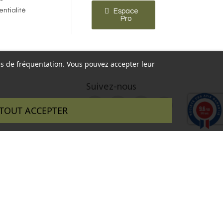
entialité
Espace
Pro
ques de fréquentation. Vous pouvez accepter leur
Suivez-nous
9.6
TOUT ACCEPTER
/10
346 avis
 réalisé par :
InSitWeb - Web agency