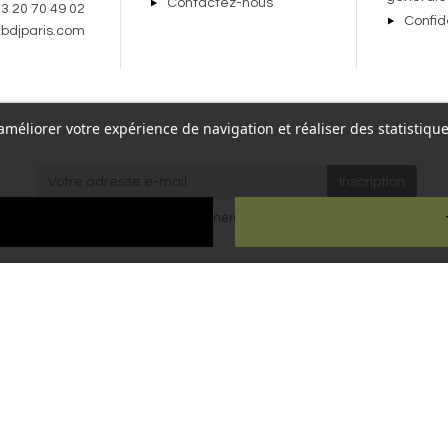
Contactez-nous
 3 20 70 49 02
Confid
bdjparis.com
r améliorer votre expérience de navigation et réaliser des statisti
re,
J'accepte les
conditions générales
et la
politique de
Paris
confidentialité
.
ien
ous droits réservés - Reproduction interdite sans autorisation - Site