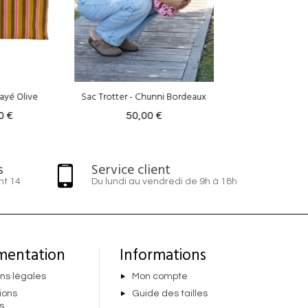
hunni Bordeaux
Sac Trotter - Riviera Rose
Sac Trotter - N
0 €
50,00 €
50,00 
s
Service client
nt 14
Du lundi au vendredi de 9h à 18h
mentation
Informations
ns légales
Mon compte
ions
Guide des tailles
s