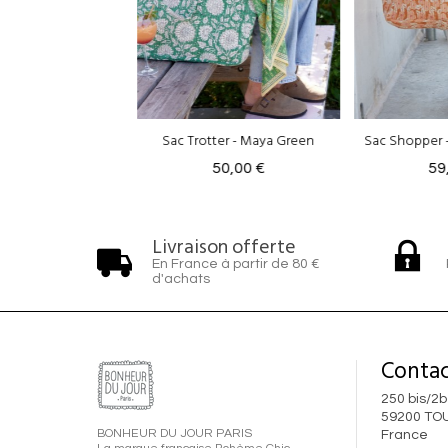
ter - Maya Green
Sac Shopper - Chunni Vitamine
Sac Trotter 
50,00 €
59,00 €
50
Livraison offerte
En France à partir de 80 €
d'achats
Contac
250 bis/2b
59200 TO
BONHEUR DU JOUR PARIS
France