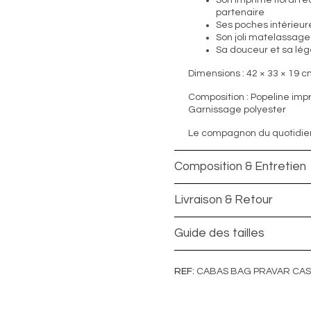
Son imprimé floral réa
partenaire
Ses poches intérieur
Son joli matelassage 
Sa douceur et sa lé
Dimensions : 42 × 33 × 19 
Composition : Popeline imp
Garnissage polyester
Le compagnon du quotidien,
Composition & Entretien
Livraison & Retour
Guide des tailles
REF
CABAS BAG PRAVAR CASS