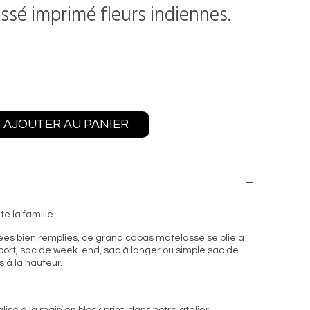
ssé imprimé fleurs indiennes.
AJOUTER AU PANIER
te la famille.
nées bien remplies, ce grand cabas matelassé se plie à
sport, sac de week-end, sac à langer ou simple sac de
rs à la hauteur.