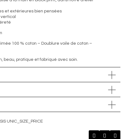
lisé à la main en block print, dans notre atelier
es et extérieures bien pensées
vertical
gèreté
cm
rimée 100 % coton – Doublure voile de coton –
 beau, pratique et fabriqué avec soin.
IS UNIC_SIZE_PRICE