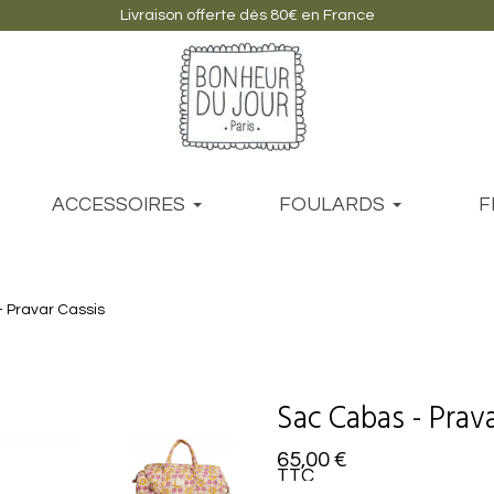
Livraison offerte dès 80€ en France
ACCESSOIRES
FOULARDS
F
 Pravar Cassis
Sac Cabas - Prava
65,00 €
TTC