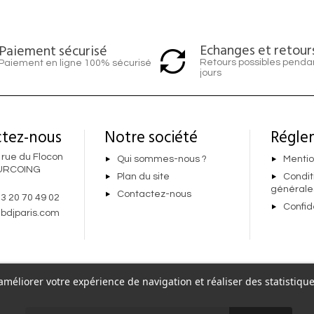
Echanges et retour
Paiement sécurisé
Retours possibles penda
Paiement en ligne 100% sécurisé
jours
tez-nous
Notre société
Régle
 rue du Flocon
Qui sommes-nous ?
Mentio
URCOING
Plan du site
Condit
générale
Contactez-nous
 3 20 70 49 02
Confid
bdjparis.com
r améliorer votre expérience de navigation et réaliser des statisti