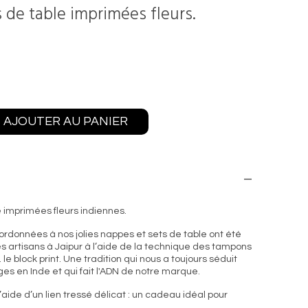
s de table imprimées fleurs.
AJOUTER AU PANIER
e imprimées fleurs indiennes.
ordonnées à nos jolies nappes et sets de table ont été
s artisans à Jaipur à l’aide de la technique des tampons
le block print. Une tradition qui nous a toujours séduit
es en Inde et qui fait l'ADN de notre marque.
 l’aide d’un lien tressé délicat : un cadeau idéal pour
.