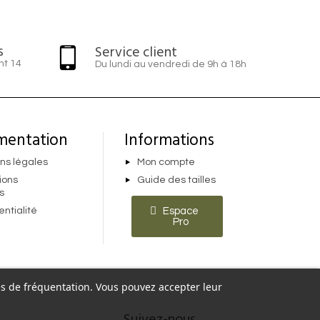
s
Service client
nt 14
Du lundi au vendredi de 9h à 18h
mentation
Informations
ns légales
Mon compte
ions
Guide des tailles
s
entialité
Espace
Pro
ques de fréquentation. Vous pouvez accepter leur
Suivez-nous