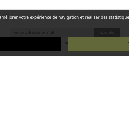
r améliorer votre expérience de navigation et réaliser des statisti
re,
J'accepte les
conditions générales
et la
politique de
Paris
confidentialité
.
ien
ous droits réservés - Reproduction interdite sans autorisation - Site