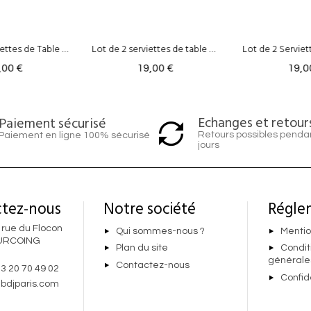
Lot de 2 serviettes de table Meadow - Lin & Coton Rose
Lot de 2 Serviettes de Table - Riviera Rose
,00 €
19,00 €
19,0
Echanges et retour
Paiement sécurisé
Retours possibles penda
Paiement en ligne 100% sécurisé
jours
tez-nous
Notre société
Régle
 rue du Flocon
Qui sommes-nous ?
Mentio
URCOING
Plan du site
Condit
générale
Contactez-nous
 3 20 70 49 02
Confid
bdjparis.com