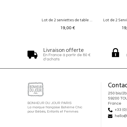
Lot de 2 serviettes de table Meadow - Lin & Coton Sauge
Lot de 2 Serviettes de Table - Arya Jade
19,00 €
19,00 €
19
Livraison offerte
En France à partir de 80 €
d'achats
Contac
250 bis/2b
59200 TO
BONHEUR DU JOUR PARIS
France
La marque française Bohème Chic
+33 (0)
pour Bébés, Enfants et Femmes
hello@