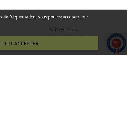
ques de fréquentation. Vous pouvez accepter leur
Suivez-nous
9.6
TOUT ACCEPTER
/10
346 avis
 réalisé par :
InSitWeb - Web agency