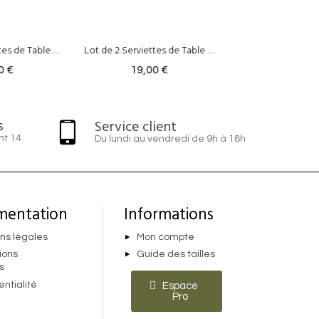
Lot de 2 Serviettes de Table - Pravar Cassis
Lot de 2 serviettes de table Meadow - Lin & Coton Safran
0 €
19,00 €
19,00 
s
Service client
nt 14
Du lundi au vendredi de 9h à 18h
mentation
Informations
ns légales
Mon compte
ions
Guide des tailles
s
entialité
Espace
Pro