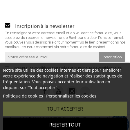
Inscription à la newsletter
En renseignant votre adresse email et en validant ce formulaire, vous
acceptez de recevoir la newsletter de Bonheur du Jour Paris par email.
Vous pouvez vous désinscrire à tout moment via le lien présent dans nos
emails ou en nous contactant via notre formulaire de contact.
J'accepte les
conditions générales
et la
politique de confidentialité
.
Notre site utilise des cookies internes et tiers pour améliorer
votre expérience de navigation et réaliser des statistiques de
fréquentation. Vous pouvez accepter leur utilisation en
cliquant sur “Tout accepter".
Politique de cookies
Personnaliser les cookies
TOUT ACCEPTER
Copyright © 2026 BONHEUR DU JOUR - Tous droits réservés
9.6
REJETER TOUT
- Reproduction interdite sans autorisation - Site réalisé par :
/10
346 avis
InSitWeb - Web agency