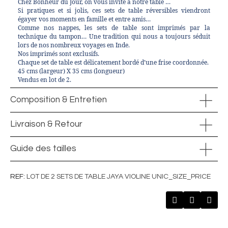
Chez Bonheur du Jour, on vous invite à notre table …
Si pratiques et si jolis, ces sets de table réversibles viendront
égayer vos moments en famille et entre amis…
Comme nos nappes, les sets de table sont imprimés par la
technique du tampon… Une tradition qui nous a toujours séduit
lors de nos nombreux voyages en Inde.
Nos imprimés sont exclusifs.
Chaque set de table est délicatement bordé d’une frise coordonnée.
45
cms
(largeur) X 35
cms
(longueur)
Vendus en lot de 2.
Composition & Entretien
Livraison & Retour
Guide des tailles
REF
LOT DE 2 SETS DE TABLE JAYA VIOLINE UNIC_SIZE_PRICE