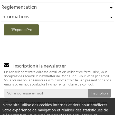
Réglementation
Informations
Espace Pro
Inscription à la newsletter
En renseignant votre adresse email et en validant ce formulaire, vous
acceptez de recevoir la newsletter de Bonheur du Jour Paris par email.
Vous pouvez vous désinscrire à tout moment via le lien présent dans nos
emails ou en nous contactant via notre formulaire de contact.
J'accepte les
conditions générales
et la
politique de confidentialité
.
Notre site utilise des cookies internes et tiers pour améliorer
votre expérience de navigation et réaliser des statistiques de