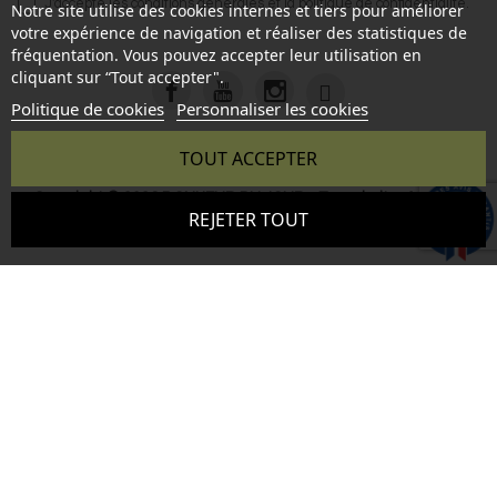
J'accepte les
conditions générales
et la
politique de confidentialité
.
Notre site utilise des cookies internes et tiers pour améliorer
votre expérience de navigation et réaliser des statistiques de
fréquentation. Vous pouvez accepter leur utilisation en
cliquant sur “Tout accepter".
Politique de cookies
Personnaliser les cookies
TOUT ACCEPTER
Copyright © 2026 BONHEUR DU JOUR - Tous droits réservés
9.6
REJETER TOUT
- Reproduction interdite sans autorisation - Site réalisé par :
/10
346 avis
InSitWeb - Web agency